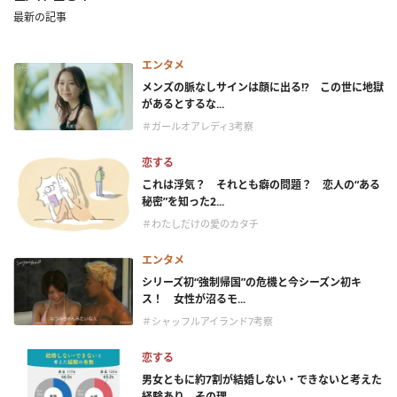
最新の記事
エンタメ
メンズの脈なしサインは顔に出る!? この世に地獄
があるとするな...
＃ガールオアレディ3考察
恋する
これは浮気？ それとも癖の問題？ 恋人の“ある
秘密”を知った2...
＃わたしだけの愛のカタチ
エンタメ
シリーズ初“強制帰国”の危機と今シーズン初キ
ス！ 女性が沼るモ...
＃シャッフルアイランド7考察
恋する
男女ともに約7割が結婚しない・できないと考えた
経験あり。その理...