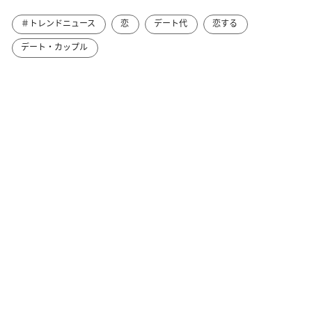
＃トレンドニュース
恋
デート代
恋する
デート・カップル