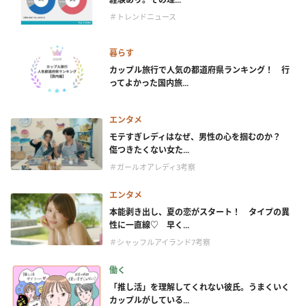
＃トレンドニュース
暮らす
カップル旅行で人気の都道府県ランキング！ 行
ってよかった国内旅...
エンタメ
モテすぎレディはなぜ、男性の心を掴むのか？
傷つきたくない女た...
＃ガールオアレディ3考察
エンタメ
本能剥き出し、夏の恋がスタート！ タイプの異
性に一直線♡ 早く...
＃シャッフルアイランド7考察
働く
「推し活」を理解してくれない彼氏。うまくいく
カップルがしている...