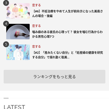
恋する
【#6】不妊治療をやめて人生が前向きになった美南さ
んの場合・後編
恋する
噛み癖のある彼氏の心理って？ 彼女を噛む行為からわ
かる男性心理7つ
恋する
【#2】「産みたくない自分」と「妊産婦の健康を研究
する自分」で揺れ動く聡美...
ランキングをもっと見る
LATEST