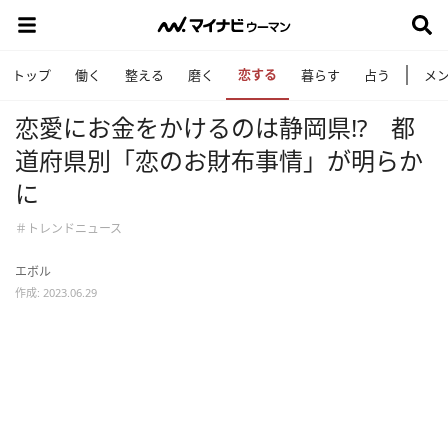
恋する
トップ
働く
整える
磨く
暮らす
占う
メ
恋愛にお金をかけるのは静岡県!? 都
道府県別「恋のお財布事情」が明らか
に
＃トレンドニュース
エボル
作成: 2023.06.29