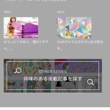
PREV
NEXT
キラッとツヤめく、濡れツヤア
3つのアイテムだけでいまの気分
イ。...
や...