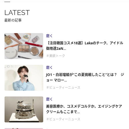
LATEST
最新の記事
磨く
【注目韓国コスメ18選】Lakaのチーク、アイドル
御用達2aN...
＃美欲トーク
磨く
JO1・白岩瑠姫が“この夏挑戦したこと”とは？ ジ
ョー マロー...
＃ビューティーニュース
磨く
美容医療か、コスメデコルテか。エイジングケア
クリームもここまで...
＃ビューティーニュース