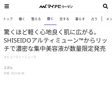
磨く
トップ
働く
整える
恋する
暮らす
占う
メ
驚くほど軽く心地良く肌に広がる。
SHISEIDOアルティミューン™からリッ
チで濃密な集中美容液が数量限定発売
＃ビューティーニュース
エボル
作成: 2023.06.08