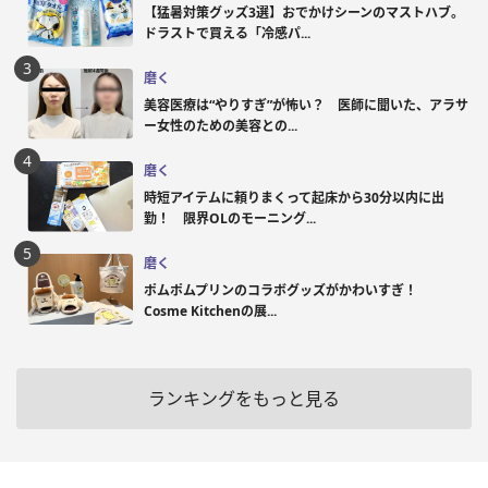
【猛暑対策グッズ3選】おでかけシーンのマストハブ。
ドラストで買える「冷感パ...
磨く
美容医療は“やりすぎ”が怖い？ 医師に聞いた、アラサ
ー女性のための美容との...
磨く
時短アイテムに頼りまくって起床から30分以内に出
勤！ 限界OLのモーニング...
磨く
ポムポムプリンのコラボグッズがかわいすぎ！
Cosme Kitchenの展...
ランキングをもっと見る