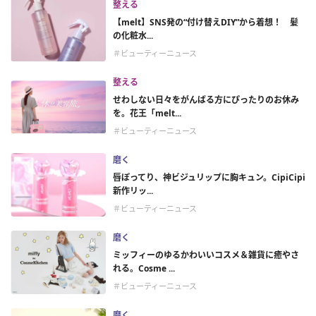
整える
【melt】SNS発の“付け替えDIY”から着想！ 髪
の化粧水...
＃ビューティーニュース
整える
せわしない日々をがんばる方にぴったりのお休み
を。花王「melt...
＃ビューティーニュース
磨く
唇ぽってり、神ビジュリップに胸キュン。CipiCipi
新作リッ...
＃ビューティーニュース
磨く
ミッフィーのゆるかわいいコスメ＆雑貨に癒やさ
れる。Cosme ...
＃ビューティーニュース
磨く