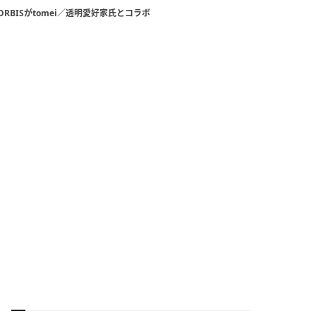
ORBISがtomei／透明愛好家氏とコラボ