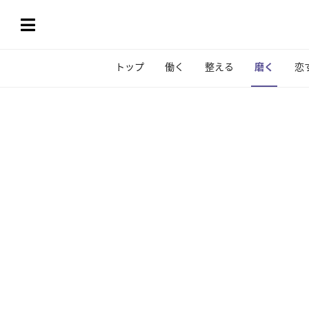
トップ
働く
整える
磨く
恋