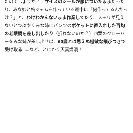
たのでしょうか？
サイズのシールが服についたまま
だった
り、みな姉と梅ジャムを作っている最中に「何作ってるんだっ
け？」と、
わけわかんないまま作業してたり
、メモリが見え
ないとつぶやくみな姉にパンツの
ポケットに直入れした百均
の老眼鏡を差し出したり
（折れないのか？）四葉のクローバ
ーをみな姉が差し出せば、
60歳とは思えぬ機敏な飛びつきで
受け取る
……など、とにかく天真爛漫！