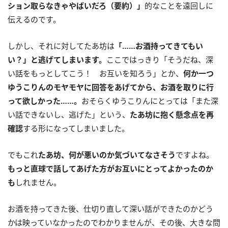
ション取らなきゃやばいだろ（要約）」
的なことを遠回しに
伝えるのです。
しかし、それに対してたあ坊は
「……お酒持ってきてもい
い？」と逃げてしまいます。
ここではっきり「そうだね、深
い話をもっとしてこう！ お互いを知ろう」とか、
何か一つ
ゆうこりんのモヤモヤに回答をあげてから、お酒を取りに行
って欲しかった……。
おそらくゆうこりんにとっては「また深
い話できないし、逃げた」という、
たあ坊に抱く懸念点を再
確認
する形になってしまいました。
でもこれ
たあ坊、何が悪いのか気づいてなさそう
ですよね。
もっと直球で話してあげた方がお互いにとってよかったのか
も
しれません。
お酒を持ってきた後、仕切り直して深い話ができたのかどう
かは映っていなかったのでわかりませんが、その後、大きな問