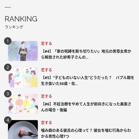
RANKING
ランキング
恋する
【#4】「家の呪縛を断ち切りたい」地元の男尊女卑か
ら解放された紗希子さんの...
恋する
【#5】“子どものいない人生”どうだった？ バブル期を
生き抜いた56歳・佐...
恋する
【#6】不妊治療をやめて人生が前向きになった美南さ
んの場合・後編
恋する
噛み癖のある彼氏の心理って？ 彼女を噛む行為からわ
かる男性心理7つ