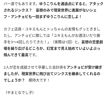
バー達でもあります。
ゆうこりんを通過点にすると、アタック
されるジンクス？ 妄想のみで現実世界に進展がないシェ
フ・アンチョビも一回まずゆうこりんに恋しよ！
カフェ店員・ユキえもんとトッちゃんの友情もグッときまし
たし、アンチョビに関しては「ユキえもんがお酒注いだり握
手を3〜4回したりてきた！」（実際は1回）と、
妄想の恋愛劇
場を繰り広げるどころか、幻覚まで見え始めていよいよぶっ
飛んできて最高
です。
2人が恋を成就させて卒業した会計係を
アンチョビが受け継ぎ
ましたが、現実世界に飛び出てジンクスを継承してくれるの
でしょうか？
期待大です！
（やまとなでし子）