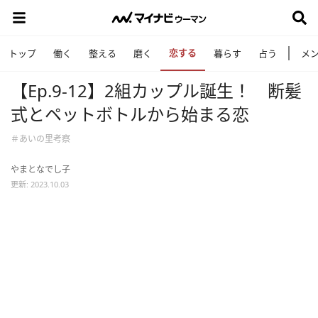
恋する
トップ
働く
整える
磨く
暮らす
占う
メ
【Ep.9-12】2組カップル誕生！ 断髪
式とペットボトルから始まる恋
＃あいの里考察
やまとなでし子
更新: 2023.10.03