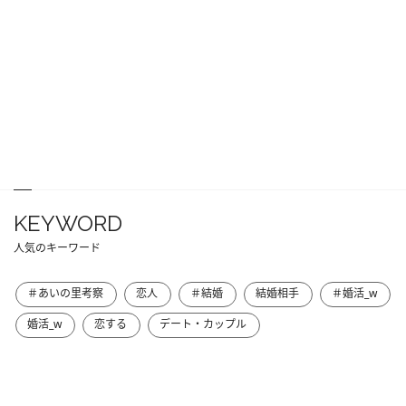
KEYWORD
人気のキーワード
＃あいの里考察
恋人
＃結婚
結婚相手
＃婚活_w
婚活_w
恋する
デート・カップル