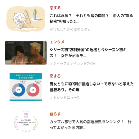
恋する
これは浮気？ それとも癖の問題？ 恋人の“ある
秘密”を知った2...
＃わたしだけの愛のカタチ
エンタメ
シリーズ初“強制帰国”の危機と今シーズン初キ
ス！ 女性が沼るモ...
＃シャッフルアイランド7考察
恋する
男女ともに約7割が結婚しない・できないと考えた
経験あり。その理...
＃トレンドニュース
暮らす
カップル旅行で人気の都道府県ランキング！ 行
ってよかった国内旅...