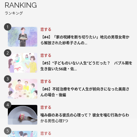
RANKING
ランキング
恋する
【#4】「家の呪縛を断ち切りたい」地元の男尊女卑か
ら解放された紗希子さんの...
恋する
【#5】“子どものいない人生”どうだった？ バブル期を
生き抜いた56歳・佐...
恋する
【#6】不妊治療をやめて人生が前向きになった美南さ
んの場合・後編
恋する
噛み癖のある彼氏の心理って？ 彼女を噛む行為からわ
かる男性心理7つ
恋する