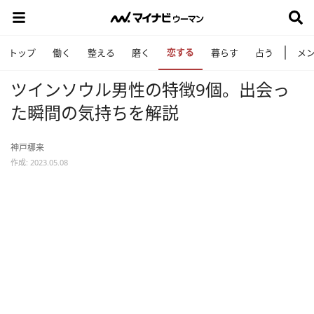
恋する
トップ
働く
整える
磨く
暮らす
占う
メ
ツインソウル男性の特徴9個。出会っ
た瞬間の気持ちを解説
神戸梛来
作成: 2023.05.08