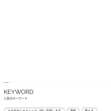
KEYWORD
人気のキーワード
＃今日夫にナイショで（仮）恋愛します
漫画
暮らす