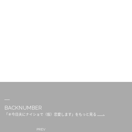
BACKNUMBER
「＃今日夫にナイショで（仮）恋愛します」をもっと見る
PREV