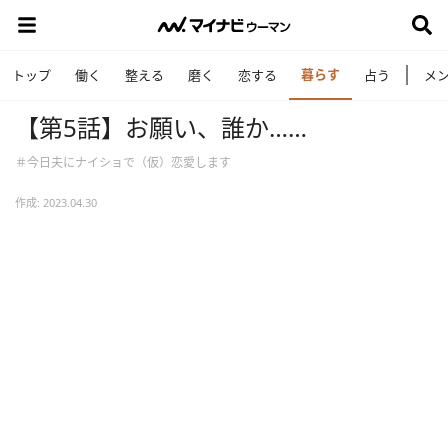
暮らす
トップ
働く
整える
磨く
恋する
占う
メ
【第5話】お願い、誰か……
＃今日夫にナイショで（仮）恋愛します
作成: 2023.04.30