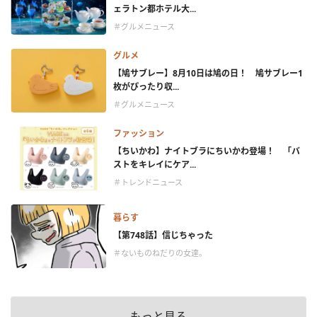
ェラトン都ホテル大...
＃グルメニュース
グルメ
【鳩サブレー】8月10日は鳩の日！ 鳩サブレー1
枚がぴったり収...
＃グルメニュース
ファッション
【ちいかわ】ナイトブラにちいかわ登場！ 「バ
ストをキレイにケア...
＃トレンドニュース
暮らす
【第748話】信じちゃった
＃ないものねだりの女達。
もっと見る