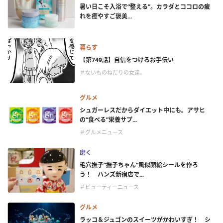
暑い日こそ入浴で“整える”。カラダとココロの疲
れを癒やすご褒美...
暮らす
【第749話】自信をつけるお手伝い
＃ないものねだりの女達。
グルメ
シュガーレスだからダイエット中にも。アサヒ
の“食べる”栄養サプ...
＃グルメニュース
磨く
毛穴撫子“撫子ちゃん”風似顔絵シールを作ろ
う！ ハンズ新宿店で...
＃ビューティーニュース
グルメ
ラッコ＆ジュゴンのスイーツがかわいすぎ！ シ