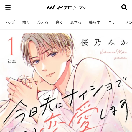
トップ
働く
整える
磨く
恋する
暮らす
占う
メ