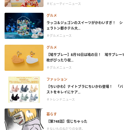
＃ビューティーニュース
グルメ
ラッコ＆ジュゴンのスイーツがかわいすぎ！ シ
ェラトン都ホテル大...
＃グルメニュース
グルメ
【鳩サブレー】8月10日は鳩の日！ 鳩サブレー1
枚がぴったり収...
＃グルメニュース
ファッション
【ちいかわ】ナイトブラにちいかわ登場！ 「バ
ストをキレイにケア...
＃トレンドニュース
暮らす
【第748話】信じちゃった
＃ないものねだりの女達。