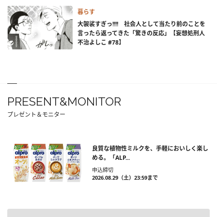
暮らす
大袈裟すぎっ!!!! 社会人として当たり前のことを
言ったら返ってきた「驚きの反応」【妄想処刑人
不治よしこ #78】
PRESENT&MONITOR
プレゼント＆モニター
良質な植物性ミルクを、手軽においしく楽し
める。「ALP...
申込締切
2026.08.29（土）23:59まで