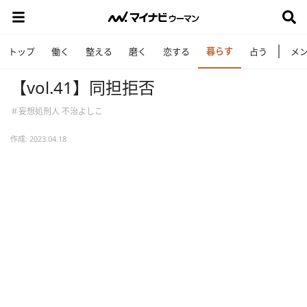
暮らす
トップ
働く
整える
磨く
恋する
占う
メ
【vol.41】同担拒否
＃妄想処刑人 不治よしこ
作成: 2023.04.18