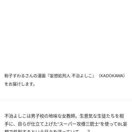
粉子すわるさんの漫画『妄想処刑人 不治よしこ』（KADOKAWA）
をお届けします。
不治よしこは男子校の地味な女教師。生意気な生徒たちを相
手に、自らが仕立て上げた“スーパー攻様三銃士”を使ってBL妄
想で処刑するという日々を送っていて……？