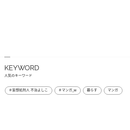
KEYWORD
人気のキーワード
＃妄想処刑人 不治よしこ
＃マンガ_w
暮らす
マンガ