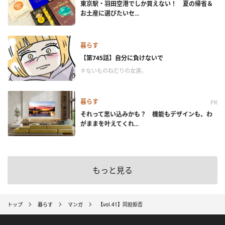
東京駅・羽田空港でしか買えない！ 夏の帰省＆
お土産に選びたいセ...
暮らす
【第745話】自分に負けないで
＃ないものねだりの女達。
暮らす
PR
それって思い込みかも？ 機能もデザインも、わ
がままを叶えてくれ...
もっと見る
トップ
暮らす
マンガ
【vol.41】同担拒否