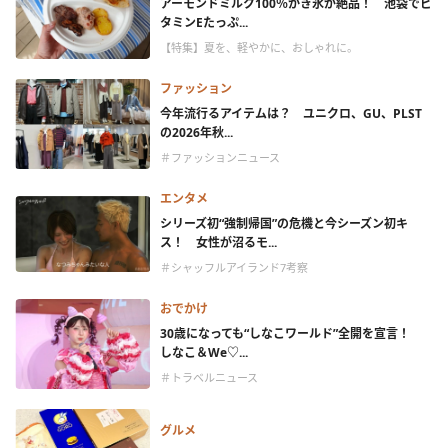
アーモンドミルク100％かき氷が絶品！ 池袋でビ
タミンEたっぷ...
【特集】夏を、軽やかに、おしゃれに。
ファッション
今年流行るアイテムは？ ユニクロ、GU、PLST
の2026年秋...
＃ファッションニュース
エンタメ
シリーズ初“強制帰国”の危機と今シーズン初キ
ス！ 女性が沼るモ...
＃シャッフルアイランド7考察
おでかけ
30歳になっても“しなこワールド”全開を宣言！
しなこ＆We♡...
＃トラベルニュース
グルメ