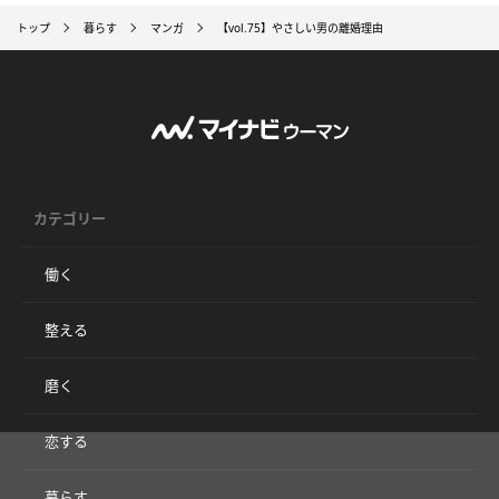
トップ
暮らす
マンガ
【vol.75】やさしい男の離婚理由
カテゴリー
働く
整える
磨く
恋する
暮らす