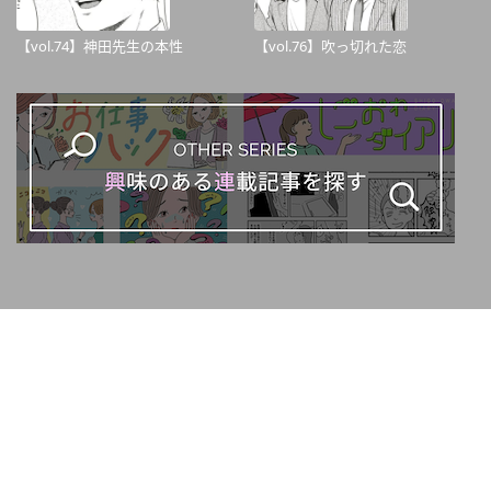
【vol.74】神田先生の本性
【vol.76】吹っ切れた恋