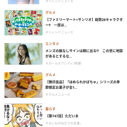
＃トレンドニュース
グルメ
【ファミリーマート×サンリオ】総勢26キャラクタ
ー!! 一度は...
＃トレンドニュース
エンタメ
メンズの脈なしサインは顔に出る!? この世に地獄
があるとするな...
＃ガールオアレディ3考察
グルメ
【無印良品】「ほめられかぼちゃ」シリーズの季
節限定お菓子が全1...
＃グルメニュース
暮らす
【第747話】ただいま
＃ないものねだりの女達。