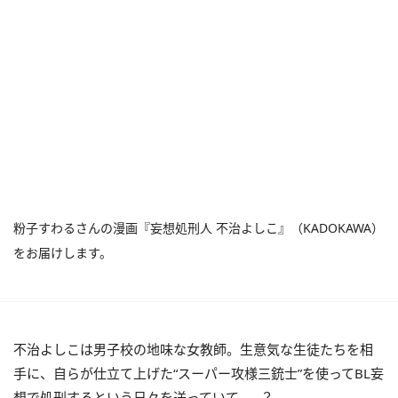
粉子すわるさんの漫画『妄想処刑人 不治よしこ』（KADOKAWA）
をお届けします。
不治よしこは男子校の地味な女教師。生意気な生徒たちを相
手に、自らが仕立て上げた“スーパー攻様三銃士”を使ってBL妄
想で処刑するという日々を送っていて……？