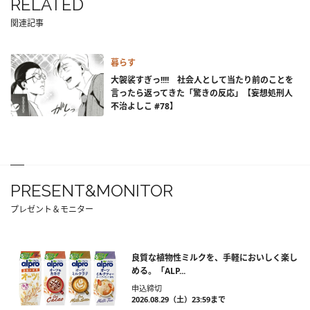
RELATED
関連記事
暮らす
大袈裟すぎっ!!!! 社会人として当たり前のことを
言ったら返ってきた「驚きの反応」【妄想処刑人
不治よしこ #78】
PRESENT&MONITOR
プレゼント＆モニター
良質な植物性ミルクを、手軽においしく楽し
める。「ALP...
申込締切
2026.08.29（土）23:59まで