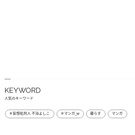
KEYWORD
人気のキーワード
＃妄想処刑人 不治よしこ
＃マンガ_w
暮らす
マンガ