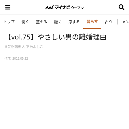
暮らす
トップ
働く
整える
磨く
恋する
占う
メ
【vol.75】やさしい男の離婚理由
＃妄想処刑人 不治よしこ
作成: 2023.05.22