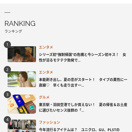
RANKING
ランキング
エンタメ
シリーズ初“強制帰国”の危機と今シーズン初キス！ 女
性が沼るモテテク勃発で...
エンタメ
本能剥き出し、夏の恋がスタート！ タイプの異性に一
直線♡ 早くも走り出す一...
グルメ
東京駅・羽田空港でしか買えない！ 夏の帰省＆お土産
に選びたいセンス抜群の「...
ファッション
今年流行るアイテムは？ ユニクロ、GU、PLSTの