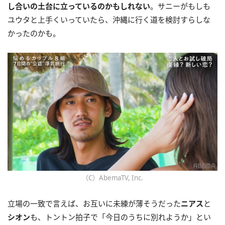
し合いの土台に立っているのかもしれない
。サニーがもしも
ユウタと上手くいっていたら、沖縄に行く道を検討すらしな
かったのかも。
（C）AbemaTV, Inc.
立場の一致で言えば、お互いに未練が薄そうだった
ニアス
と
シオン
も、トントン拍子で「今日のうちに別れようか」とい