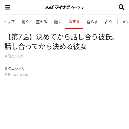
恋する
トップ
働く
整える
磨く
暮らす
占う
メ
【第7話】決めてから話し合う彼氏、
話し合ってから決める彼女
＃隣恋4考察
ミクニシオリ
更新: 2023.03.10