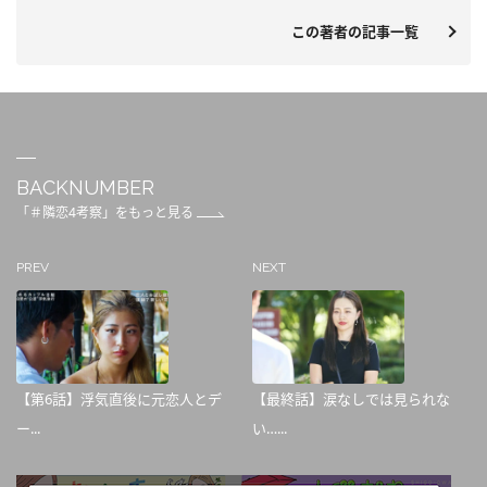
この著者の記事一覧
BACKNUMBER
「＃隣恋4考察」をもっと見る
PREV
NEXT
【第6話】浮気直後に元恋人とデ
【最終話】涙なしでは見られな
ー...
い…...