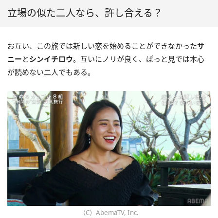
立場の似た二人なら、許し合える？
お互い、この旅では新しい恋を始めることができなかった
サ
ニー
と
シンイチロウ
。互いにノリが良く、ぱっと見では本心
が読めない二人でもある。
（C）AbemaTV, Inc.