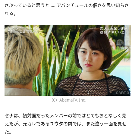
さぶっていると思うと……アバンチュールの儚さを思い知らさ
れる。
（C）AbemaTV, Inc.
セナ
は、初対面だったメンバーの前ではとてもおとなしく見
えたが、元カレである
ユウタ
の前では、また違う一面を見せ
た。