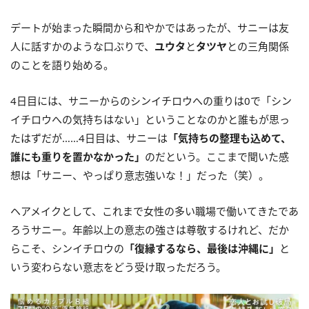
デートが始まった瞬間から和やかではあったが、サニーは友
人に話すかのような口ぶりで、
ユウタ
と
タツヤ
との三角関係
のことを語り始める。
4日目には、サニーからのシンイチロウへの重りは0で「シン
イチロウへの気持ちはない」ということなのかと誰もが思っ
たはずだが……4日目は、サニーは
「気持ちの整理も込めて、
誰にも重りを置かなかった」
のだという。ここまで聞いた感
想は「サニー、やっぱり意志強いな！」だった（笑）。
ヘアメイクとして、これまで女性の多い職場で働いてきたであ
ろうサニー。年齢以上の意志の強さは尊敬するけれど、だか
らこそ、シンイチロウの
「復縁するなら、最後は沖縄に」
と
いう変わらない意志をどう受け取っただろう。