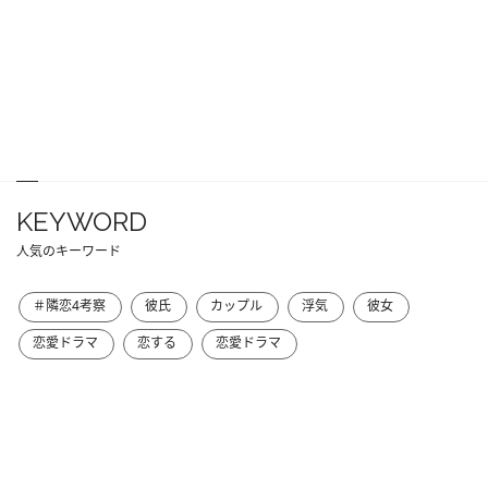
KEYWORD
人気のキーワード
＃隣恋4考察
彼氏
カップル
浮気
彼女
恋愛ドラマ
恋する
恋愛ドラマ