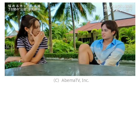
（C）AbemaTV, Inc.