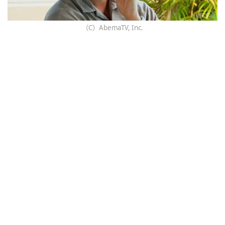
（C）AbemaTV, Inc.