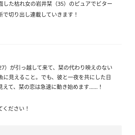
面した枯れ女の岩井栞（35）のピュアでビター
新で切り出し連載していきます！
27）が引っ越して来て、栞の代わり映えのない
魚に見えること。でも、彼と一夜を共にした日
見えて、栞の恋は急速に動き始めます……！
てください！