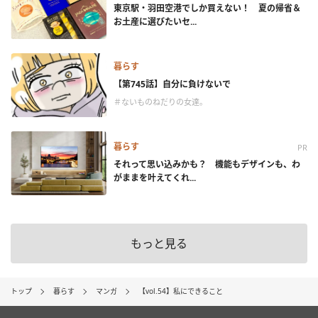
東京駅・羽田空港でしか買えない！ 夏の帰省＆
お土産に選びたいセ...
暮らす
【第745話】自分に負けないで
＃ないものねだりの女達。
暮らす
PR
それって思い込みかも？ 機能もデザインも、わ
がままを叶えてくれ...
もっと見る
トップ
暮らす
マンガ
【vol.54】私にできること