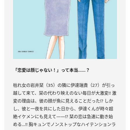
「恋愛は顔じゃない！」って本当……？
枯れ女の岩井栞（35）の隣に伊達瑞貴（27）が引っ
越して来て、栞の代わり映えのない毎日が大激変!! 激
変の理由は、彼の顔が魚に見えることだった!? しか
し、彼と一夜を共にした日から、伊達くんが時々超
絶イケメンにも見えて――!? 栞の恋は急速に動き始
める…!! 胸キュンでノンストップなハイテンションラ