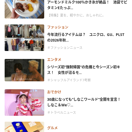
アーモンドミルク100％かき氷が絶品！ 池袋でビ
タミンEたっぷ...
【特集】夏を、軽やかに、おしゃれに。
ファッション
今年流行るアイテムは？ ユニクロ、GU、PLST
の2026年秋...
＃ファッションニュース
エンタメ
シリーズ初“強制帰国”の危機と今シーズン初キ
ス！ 女性が沼るモ...
＃シャッフルアイランド7考察
おでかけ
30歳になっても“しなこワールド”全開を宣言！
しなこ＆We♡...
＃トラベルニュース
グルメ