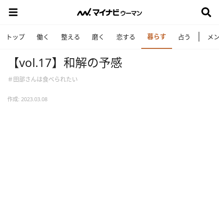
暮らす
トップ
働く
整える
磨く
恋する
占う
メ
【vol.17】和解の予感
＃田部さんは食べられたい
作成: 2023.03.08