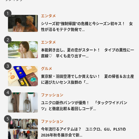
エンタメ
シリーズ初“強制帰国”の危機と今シーズン初キス！ 女
性が沼るモテテク勃発で...
エンタメ
本能剥き出し、夏の恋がスタート！ タイプの異性に一
直線♡ 早くも走り出す一...
グルメ
東京駅・羽田空港でしか買えない！ 夏の帰省＆お土産
に選びたいセンス抜群の「...
ファッション
ユニクロ新作パンツが優秀！ 「タックワイドパン
ツ」と徹底比較＆着回しコーデ...
ファッション
今年流行るアイテムは？ ユニクロ、GU、PLSTの
2026年秋冬展示会で新...