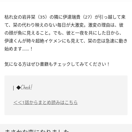
枯れ女の岩井栞（35）の隣に伊達瑞貴（27）が引っ越して来
て、栞の代わり映えのない毎日が大激変。激変の理由は、彼
の顔が魚に見えること。でも、彼と一夜を共にした日から、
伊達くんが時々超絶イケメンにも見えて、栞の恋は急速に動き
始めます……！
気になる方はぜひ書籍もチェックしてみてください！
◆Check!
＜＜1話からまとめ読みはこちら