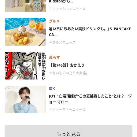
Kidstonから...
＃ファッションニュース
グルメ
暑い日に飲みたい爽快ドリンクも。J.S. PANCAKE
CA...
＃グルメニュース
暮らす
【第746話】おかえり
＃ないものねだりの女達。
磨く
JO1・白岩瑠姫が“この夏挑戦したこと”とは？ ジ
ョー マロー...
＃ビューティーニュース
もっと見る