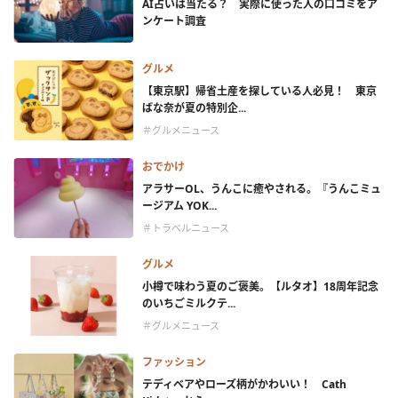
AI占いは当たる？ 実際に使った人の口コミをア
ンケート調査
グルメ
【東京駅】帰省土産を探している人必見！ 東京
ばな奈が夏の特別企...
＃グルメニュース
おでかけ
アラサーOL、うんこに癒やされる。『うんこミュ
ージアム YOK...
＃トラベルニュース
グルメ
小樽で味わう夏のご褒美。【ルタオ】18周年記念
のいちごミルクテ...
＃グルメニュース
ファッション
テディベアやローズ柄がかわいい！ Cath