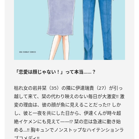
「恋愛は顔じゃない！」って本当……？
枯れ女の岩井栞（35）の隣に伊達瑞貴（27）が引っ
越して来て、栞の代わり映えのない毎日が大激変!! 激
変の理由は、彼の顔が魚に見えることだった!? しか
し、彼と一夜を共にした日から、伊達くんが時々超
絶イケメンにも見えて――!? 栞の恋は急速に動き始
める…!! 胸キュンでノンストップなハイテンションラ
ブコメディ!!