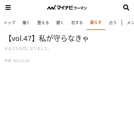
暮らす
トップ
働く
整える
磨く
恋する
占う
メ
【vol.47】私が守らなきゃ
＃まさかな恋になりました。
作成: 2023.02.28