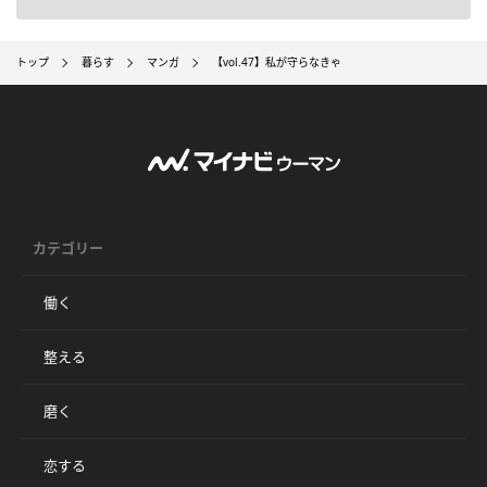
トップ
暮らす
マンガ
【vol.47】私が守らなきゃ
カテゴリー
働く
整える
磨く
恋する