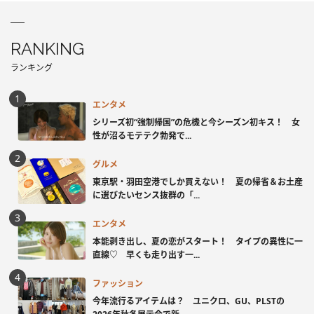
RANKING
ランキング
エンタメ
シリーズ初“強制帰国”の危機と今シーズン初キス！ 女
性が沼るモテテク勃発で...
グルメ
東京駅・羽田空港でしか買えない！ 夏の帰省＆お土産
に選びたいセンス抜群の「...
エンタメ
本能剥き出し、夏の恋がスタート！ タイプの異性に一
直線♡ 早くも走り出す一...
ファッション
今年流行るアイテムは？ ユニクロ、GU、PLSTの