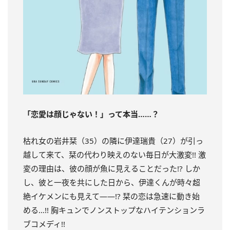
「恋愛は顔じゃない！」って本当……？
枯れ女の岩井栞（35）の隣に伊達瑞貴（27）が引っ
越して来て、栞の代わり映えのない毎日が大激変!! 激
変の理由は、彼の顔が魚に見えることだった!? しか
し、彼と一夜を共にした日から、伊達くんが時々超
絶イケメンにも見えて――!? 栞の恋は急速に動き始
める…!! 胸キュンでノンストップなハイテンションラ
ブコメディ!!