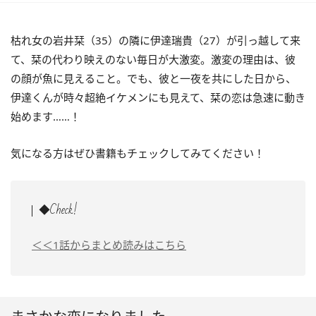
枯れ女の岩井栞（35）の隣に伊達瑞貴（27）が引っ越して来
て、栞の代わり映えのない毎日が大激変。激変の理由は、彼
の顔が魚に見えること。でも、彼と一夜を共にした日から、
伊達くんが時々超絶イケメンにも見えて、栞の恋は急速に動き
始めます……！
気になる方はぜひ書籍もチェックしてみてください！
◆Check!
＜＜1話からまとめ読みはこちら