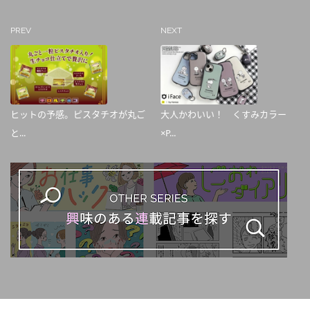
PREV
NEXT
ヒットの予感。ピスタチオが丸ご
大人かわいい！ くすみカラー
と...
×P...