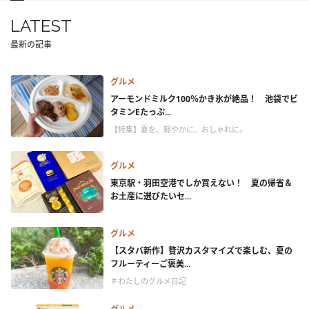
LATEST
最新の記事
グルメ
アーモンドミルク100％かき氷が絶品！ 池袋でビ
タミンEたっぷ...
【特集】夏を、軽やかに、おしゃれに。
グルメ
東京駅・羽田空港でしか買えない！ 夏の帰省＆
お土産に選びたいセ...
グルメ
【スタバ新作】贅沢カスタマイズで楽しむ、夏の
フルーティーご褒美...
＃わたしのグルメ日記