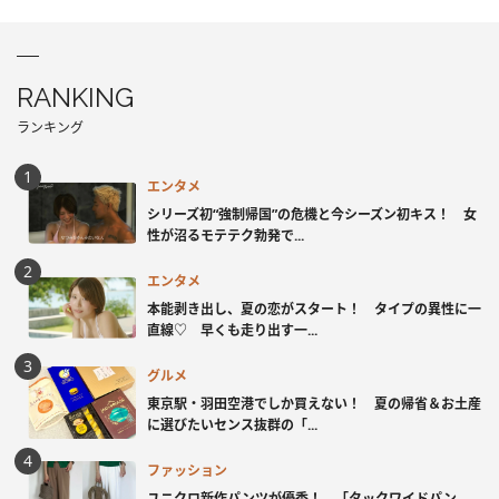
RANKING
ランキング
エンタメ
シリーズ初“強制帰国”の危機と今シーズン初キス！ 女
性が沼るモテテク勃発で...
エンタメ
本能剥き出し、夏の恋がスタート！ タイプの異性に一
直線♡ 早くも走り出す一...
グルメ
東京駅・羽田空港でしか買えない！ 夏の帰省＆お土産
に選びたいセンス抜群の「...
ファッション
ユニクロ新作パンツが優秀！ 「タックワイドパン