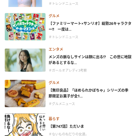
＃トレンドニュース
グルメ
【ファミリーマート×サンリオ】総勢26キャラクタ
ー!! 一度は...
＃トレンドニュース
エンタメ
メンズの脈なしサインは顔に出る!? この世に地獄
があるとするな...
＃ガールオアレディ3考察
グルメ
【無印良品】「ほめられかぼちゃ」シリーズの季
節限定お菓子が全1...
＃グルメニュース
暮らす
【第747話】ただいま
＃ないものねだりの女達。