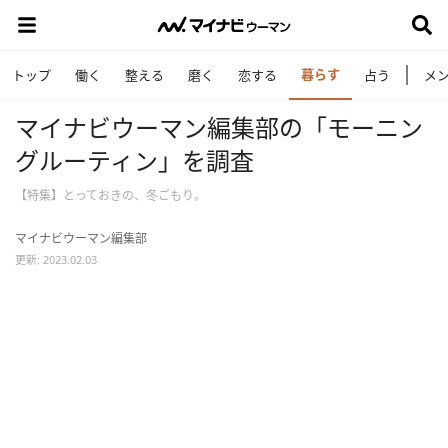
暮らす
トップ
働く
整える
磨く
恋する
占う
メ
マイナビウーマン編集部の「モーニン
グルーティン」を調査
【特集】とっておきの、冬ごもり。
マイナビウーマン編集部
更新: 2023.02.03