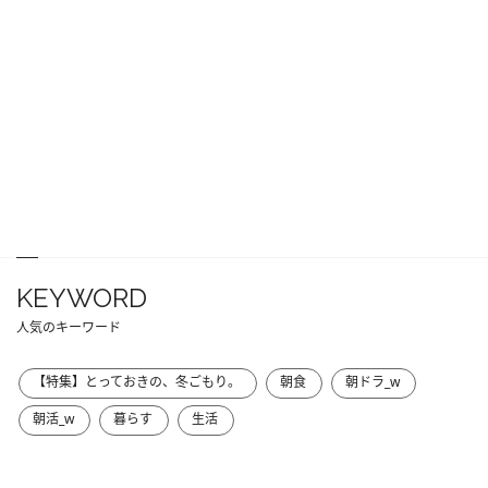
KEYWORD
人気のキーワード
【特集】とっておきの、冬ごもり。
朝食
朝ドラ_w
朝活_w
暮らす
生活