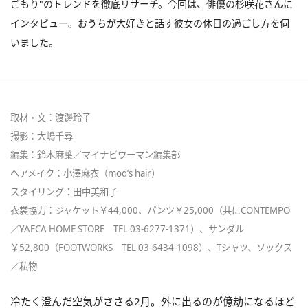
ごもり"のトレンドを徹底リサーチ。今回は、俳優の杉咲花さんに
インタビュー。おうちが大好きと話す彼女の休日の過ごし方を伺
いました。
取材・文：渡邊玲子
撮影：大嶋千尋
編集：鈴木麻葉／マイナビウーマン編集部
ヘアメイク：小澤麻衣（mod’s hair）
スタイリング：田中美和子
衣裳協力：ジャケット￥44,000、パンツ￥25,000（共にCONTEMPO
／YAECA HOME STORE TEL 03-6277-1371）、サンダル
￥52,800（FOOTWORKS TEL 03-6434-1098）、Tシャツ、ソックス
／私物
冷たく澄んだ空気がささる2月。外に出るのが億劫になるほど