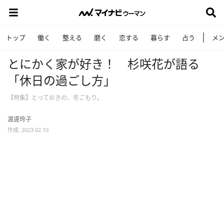
トップ
働く
整える
磨く
恋する
暮らす
占う
メ
とにかく家が好き！ 杉咲花が語る
「休日の過ごし方」
【特集】とっておきの、冬ごもり。
渡邊玲子
作成: 2023.02.10