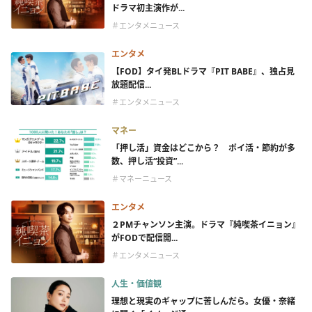
ドラマ初主演作が...
＃エンタメニュース
エンタメ
【FOD】タイ発BLドラマ『PIT BABE』、独占見
放題配信...
＃エンタメニュース
マネー
「押し活」資金はどこから？ ポイ活・節約が多
数、押し活“投資”...
＃マネーニュース
エンタメ
２PMチャンソン主演。ドラマ『純喫茶イニョン』
がFODで配信開...
＃エンタメニュース
人生・価値観
理想と現実のギャップに苦しんだら。女優・奈緒