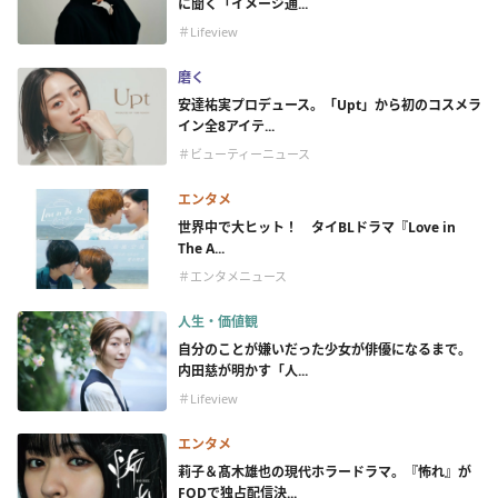
に聞く「イメージ通...
＃Lifeview
磨く
安達祐実プロデュース。「Upt」から初のコスメラ
イン全8アイテ...
＃ビューティーニュース
エンタメ
世界中で大ヒット！ タイBLドラマ『Love in
The A...
＃エンタメニュース
人生・価値観
自分のことが嫌いだった少女が俳優になるまで。
内田慈が明かす「人...
＃Lifeview
エンタメ
莉子＆髙木雄也の現代ホラードラマ。『怖れ』が
FODで独占配信決...