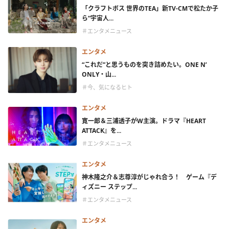
「クラフトボス 世界のTEA」新TV-CMで松たか子
ら“宇宙人...
＃エンタメニュース
エンタメ
“これだ”と思うものを突き詰めたい。ONE N’
ONLY・山...
＃今、気になるヒト
エンタメ
寛一郎＆三浦透子がW主演。ドラマ『HEART
ATTACK』を...
＃エンタメニュース
エンタメ
神木隆之介＆志尊淳がじゃれ合う！ ゲーム『デ
ィズニー ステップ...
＃エンタメニュース
エンタメ