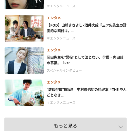
＃エンタメニュース
エンタメ
【FOD】山崎まさよし×酒井大成『三ツ矢先生の計
画的な餌付け。...
＃エンタメニュース
エンタメ
岡田先生を“悪役”として演じない、俳優・内田慈
の葛藤。『Re:...
スペシャルインタビュー
エンタメ
“雑炊俳優”爆誕!? 中村倫也初の料理本『THE やん
ごとなき...
＃エンタメニュース
もっと見る