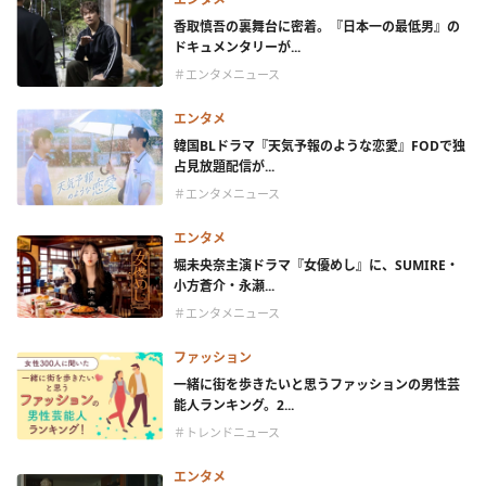
香取慎吾の裏舞台に密着。『日本一の最低男』の
ドキュメンタリーが...
＃エンタメニュース
エンタメ
韓国BLドラマ『天気予報のような恋愛』FODで独
占見放題配信が...
＃エンタメニュース
エンタメ
堀未央奈主演ドラマ『女優めし』に、SUMIRE・
小方蒼介・永瀬...
＃エンタメニュース
ファッション
一緒に街を歩きたいと思うファッションの男性芸
能人ランキング。2...
＃トレンドニュース
エンタメ