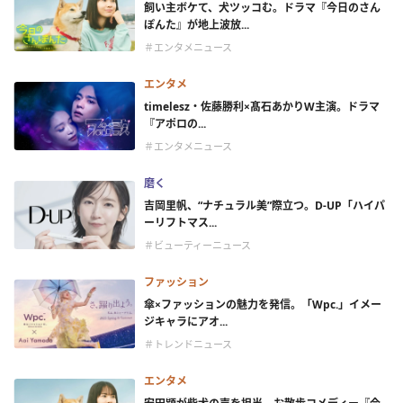
飼い主ボケて、犬ツッコむ。ドラマ『今日のさん
ぽんた』が地上波放...
＃エンタメニュース
エンタメ
timelesz・佐藤勝利×髙石あかりW主演。ドラマ
『アポロの...
＃エンタメニュース
磨く
吉岡里帆、“ナチュラル美”際立つ。D-UP「ハイパ
ーリフトマス...
＃ビューティーニュース
ファッション
傘×ファッションの魅力を発信。「Wpc.」イメー
ジキャラにアオ...
＃トレンドニュース
エンタメ