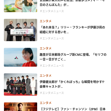
安田顕が柴犬の声を担当。お散歩コメディー『今
日のさんぽんた』が...
＃エンタメニュース
エンタメ
「あれ本当？」リリー・フランキーが伊藤沙莉の
結婚に対する思いを...
＃エンタメニュース
エンタメ
趣里が日本郵政グループ新CMに登場。「セリフの
一言一言がすごく...
＃エンタメニュース
エンタメ
伊藤健太郎が「かくれぼっち」な瞬間を明かす!?
豪華キャストが...
＃エンタメニュース
エンタメ
【フジテレビ】ファン・チャンソン（2PM）日本