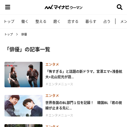
トップ
働く
整える
磨く
恋する
暮らす
占う
メ
トップ
俳優
「俳優」の記事一覧
エンタメ
「怖すぎる」と話題の新ドラマ。宮澤エマ×浅香航
大×北山宏光が語...
＃エンタメニュース
エンタメ
世界各国のBL部門１位を記録！ 韓国BL『君の視
線が止まる先に...
＃エンタメニュース
エンタメ