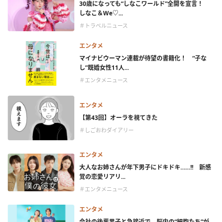
30歳になっても“しなこワールド”全開を宣言！
しなこ＆We♡...
＃トラベルニュース
エンタメ
マイナビウーマン連載が待望の書籍化！ “子な
し”既婚女性11人...
＃エンタメニュース
エンタメ
【第43回】オーラを視てきた
＃しごおわダイアリー
エンタメ
大人なお姉さんが年下男子にドキドキ……!! 新感
覚の恋愛リアリ...
＃エンタメニュース
エンタメ
会社の後輩男子と急接近で、脳内の“細胞たち”が