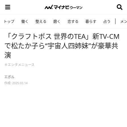
トップ
働く
整える
磨く
恋する
暮らす
占う
メ
「クラフトボス 世界のTEA」新TV-CM
で松たか子ら“宇宙人四姉妹”が豪華共
演
＃エンタメニュース
エボル
作成: 2025.03.14