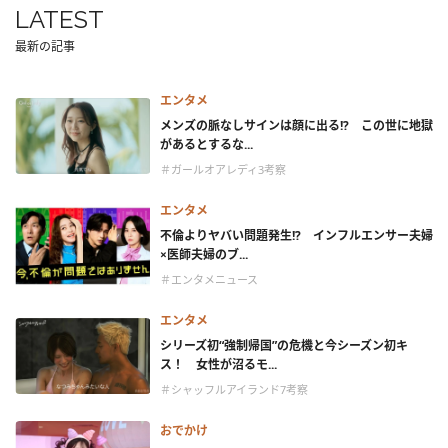
LATEST
最新の記事
エンタメ
メンズの脈なしサインは顔に出る!? この世に地獄
があるとするな...
＃ガールオアレディ3考察
エンタメ
不倫よりヤバい問題発生!? インフルエンサー夫婦
×医師夫婦のブ...
＃エンタメニュース
エンタメ
シリーズ初“強制帰国”の危機と今シーズン初キ
ス！ 女性が沼るモ...
＃シャッフルアイランド7考察
おでかけ