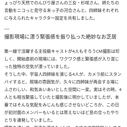
ょっぴり天然でのんびり屋さんの三女・杉咲さん、姉たちの
言動をニコっと見守る末っ子の河合さんと、四姉妹それぞれ
に与えられたキャラクター設定を共有しました。
撮影現場に漂う緊張感を振り払った絶妙なお芝居
第一線で活躍する主役級キャストが4人もそろうCM撮影は珍
しく、開始直前の現場には、ワクワク感と緊張感が入り混じ
った独特の空気が漂っていました。
そうした中、宇宙人四姉妹を演じる4人が、カメラ前にスタン
バイすると、現場の雰囲気が、久々に四姉妹が再会する場に
ふさわしい、和気あいあいとした空間に一変。実はその時、4
人とも相当緊張していたと撮影後に明かしていましたが、本
番ではそんな気配をみじんも感じさせないどころか、この日
が初対面のメンバーもいるとは思えないほど息の合ったやり
とりを連発していました。