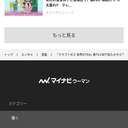
大暴れ!? テレ...
＃エンタメニュース
もっと見る
トップ
エンタメ
芸能
「クラフトボス 世界のTEA」新TV-CMで松たか子ら“
カテゴリー
働く