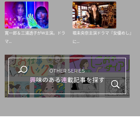
寛一郎＆三浦透子がW主演。ドラ
堀未央奈主演ドラマ『女優めし』
マ...
に...