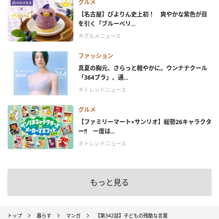
グルメ
【名古屋】ぴよりん史上初！ 爽やかな紫色が目
を引く「ブルーベリ...
＃グルメニュース
ファッション
真夏の胸元、さらっと軽やかに。ウンナナクール
「364ブラ」、通...
＃トレンドニュース
グルメ
【ファミリーマート×サンリオ】総勢26キャラクタ
ー!! 一度は...
＃トレンドニュース
もっと見る
トップ
暮らす
マンガ
【第342話】子どもの残酷な言葉