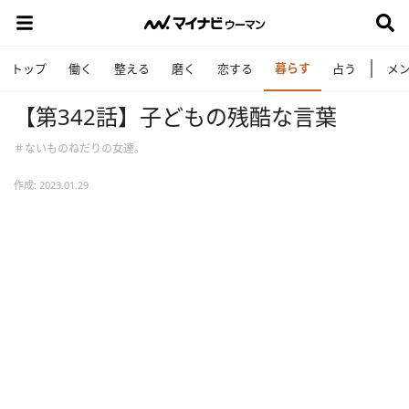
暮らす
トップ
働く
整える
磨く
恋する
占う
メ
【第342話】子どもの残酷な言葉
＃ないものねだりの女達。
作成: 2023.01.29