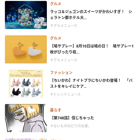
グルメ
ラッコ＆ジュゴンのスイーツがかわいすぎ！ シ
ェラトン都ホテル大...
＃グルメニュース
グルメ
【鳩サブレー】8月10日は鳩の日！ 鳩サブレー1
枚がぴったり収...
＃グルメニュース
ファッション
【ちいかわ】ナイトブラにちいかわ登場！ 「バ
ストをキレイにケア...
＃トレンドニュース
暮らす
【第748話】信じちゃった
＃ないものねだりの女達。