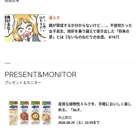
関連記事
暮らす
親が賛成するか分からないけど……。不登校だった
女子高生、挫折を乗り越えて導き出した「将来の
夢」とは【ないものねだりの女達。 #747】
PRESENT&MONITOR
プレゼント＆モニター
良質な植物性ミルクを、手軽においしく楽し
める。「ALP...
申込締切
2026.08.29（土）23:59まで