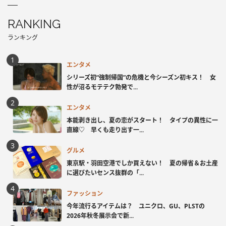
RANKING
ランキング
エンタメ
シリーズ初“強制帰国”の危機と今シーズン初キス！ 女
性が沼るモテテク勃発で...
エンタメ
本能剥き出し、夏の恋がスタート！ タイプの異性に一
直線♡ 早くも走り出す一...
グルメ
東京駅・羽田空港でしか買えない！ 夏の帰省＆お土産
に選びたいセンス抜群の「...
ファッション
今年流行るアイテムは？ ユニクロ、GU、PLSTの
2026年秋冬展示会で新...