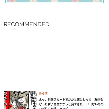
RECOMMENDED
暮らす
えっ、制服スカートでかかと落としっ!!? 友達を
守った女子高生がかっこ良すぎた……!!【ないもの
ねだりの女達。 #746】