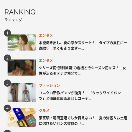
RANKING
ランキング
エンタメ
本能剥き出し、夏の恋がスタート！ タイプの異性に一
直線♡ 早くも走り出す一...
エンタメ
シリーズ初“強制帰国”の危機と今シーズン初キス！ 女
性が沼るモテテク勃発で...
ファッション
ユニクロ新作パンツが優秀！ 「タックワイドパン
ツ」と徹底比較＆着回しコーデ...
グルメ
東京駅・羽田空港でしか買えない！ 夏の帰省＆お土産
に選びたいセンス抜群の「...