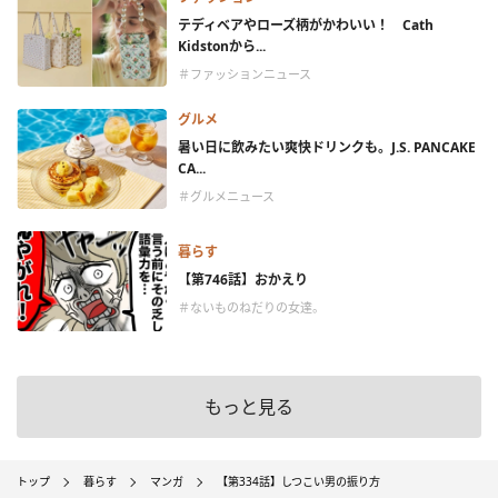
テディベアやローズ柄がかわいい！ Cath
Kidstonから...
＃ファッションニュース
グルメ
暑い日に飲みたい爽快ドリンクも。J.S. PANCAKE
CA...
＃グルメニュース
暮らす
【第746話】おかえり
＃ないものねだりの女達。
もっと見る
トップ
暮らす
マンガ
【第334話】しつこい男の振り方