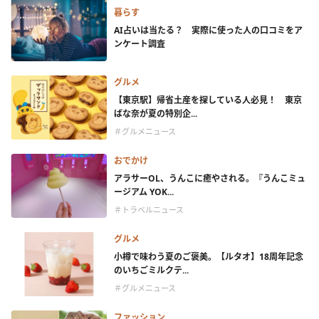
暮らす
AI占いは当たる？ 実際に使った人の口コミをア
ンケート調査
グルメ
【東京駅】帰省土産を探している人必見！ 東京
ばな奈が夏の特別企...
＃グルメニュース
おでかけ
アラサーOL、うんこに癒やされる。『うんこミュ
ージアム YOK...
＃トラベルニュース
グルメ
小樽で味わう夏のご褒美。【ルタオ】18周年記念
のいちごミルクテ...
＃グルメニュース
ファッション