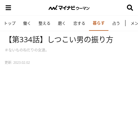
暮らす
トップ
働く
整える
磨く
恋する
占う
メ
【第334話】しつこい男の振り方
＃ないものねだりの女達。
更新: 2023.02.02