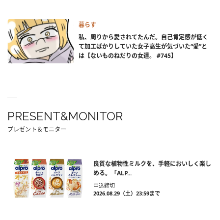
暮らす
私、周りから愛されてたんだ。自己肯定感が低く
て加工ばかりしていた女子高生が気づいた“愛”と
は【ないものねだりの女達。 #745】
PRESENT&MONITOR
プレゼント＆モニター
良質な植物性ミルクを、手軽においしく楽し
める。「ALP...
申込締切
2026.08.29（土）23:59まで