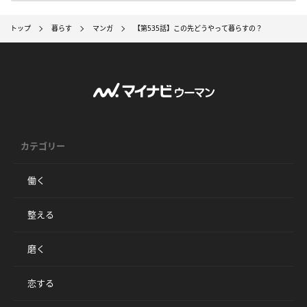
トップ
暮らす
マンガ
【第535話】この先どうやって暮らすの？
カテゴリー
働く
整える
磨く
恋する