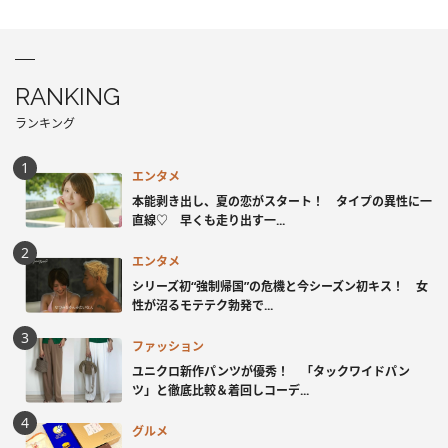
RANKING
ランキング
エンタメ
本能剥き出し、夏の恋がスタート！ タイプの異性に一
直線♡ 早くも走り出す一...
エンタメ
シリーズ初“強制帰国”の危機と今シーズン初キス！ 女
性が沼るモテテク勃発で...
ファッション
ユニクロ新作パンツが優秀！ 「タックワイドパン
ツ」と徹底比較＆着回しコーデ...
グルメ