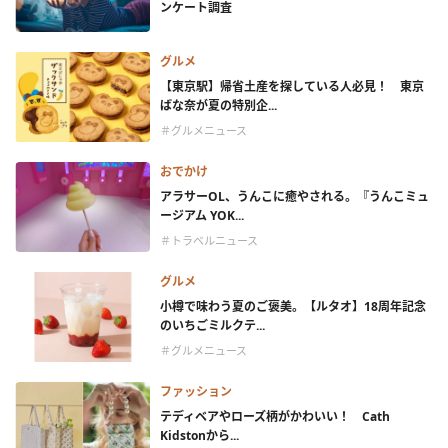
ンケート調査
グルメ
【東京駅】帰省土産を探している人必見！ 東京
ばな奈が夏の特別企...
＃グルメニュース
おでかけ
アラサーOL、うんこに癒やされる。『うんこミュ
ージアム YOK...
＃トラベルニュース
グルメ
小樽で味わう夏のご褒美。【ルタオ】18周年記念
のいちごミルクテ...
＃グルメニュース
ファッション
テディベアやローズ柄がかわいい！ Cath
Kidstonから...