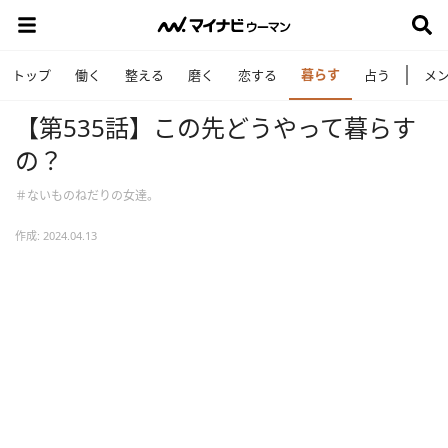
暮らす
トップ
働く
整える
磨く
恋する
占う
メ
【第535話】この先どうやって暮らす
の？
＃ないものねだりの女達。
作成: 2024.04.13