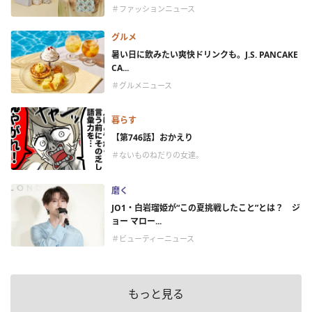
＃ファッションニュース
グルメ
暑い日に飲みたい爽快ドリンクも。J.S. PANCAKE
CA...
＃グルメニュース
暮らす
【第746話】おかえり
＃ないものねだりの女達。
磨く
JO1・白岩瑠姫が“この夏挑戦したこと”とは？ ジ
ョー マロー...
＃ビューティーニュース
もっと見る