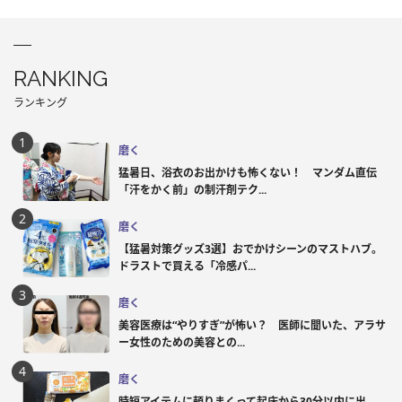
RANKING
ランキング
磨く
猛暑日、浴衣のお出かけも怖くない！ マンダム直伝
「汗をかく前」の制汗剤テク...
磨く
【猛暑対策グッズ3選】おでかけシーンのマストハブ。
ドラストで買える「冷感パ...
磨く
美容医療は“やりすぎ”が怖い？ 医師に聞いた、アラサ
ー女性のための美容との...
磨く
時短アイテムに頼りまくって起床から30分以内に出