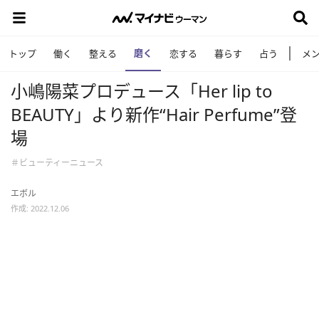
磨く
トップ
働く
整える
恋する
暮らす
占う
メ
小嶋陽菜プロデュース「Her lip to
BEAUTY」より新作“Hair Perfume”登
場
＃ビューティーニュース
エボル
作成: 2022.12.06