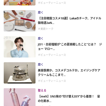
＃ビューティーニュース
磨く
【注目韓国コスメ18選】Lakaのチーク、アイドル
御用達2aN...
＃美欲トーク
磨く
JO1・白岩瑠姫が“この夏挑戦したこと”とは？ ジ
ョー マロー...
＃ビューティーニュース
磨く
美容医療か、コスメデコルテか。エイジングケア
クリームもここまで...
＃ビューティーニュース
整える
【melt】SNS発の“付け替えDIY”から着想！ 髪
の化粧水...