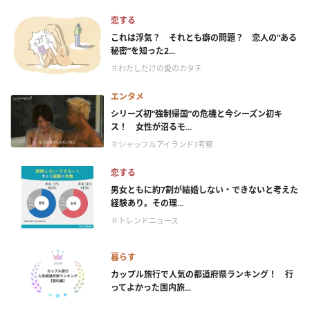
恋する
これは浮気？ それとも癖の問題？ 恋人の“ある
秘密”を知った2...
＃わたしだけの愛のカタチ
エンタメ
シリーズ初“強制帰国”の危機と今シーズン初キ
ス！ 女性が沼るモ...
＃シャッフルアイランド7考察
恋する
男女ともに約7割が結婚しない・できないと考えた
経験あり。その理...
＃トレンドニュース
暮らす
カップル旅行で人気の都道府県ランキング！ 行
ってよかった国内旅...