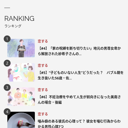
RANKING
ランキング
恋する
【#4】「家の呪縛を断ち切りたい」地元の男尊女卑か
ら解放された紗希子さんの...
恋する
【#5】“子どものいない人生”どうだった？ バブル期を
生き抜いた56歳・佐...
恋する
【#6】不妊治療をやめて人生が前向きになった美南さ
んの場合・後編
恋する
噛み癖のある彼氏の心理って？ 彼女を噛む行為からわ
かる男性心理7つ