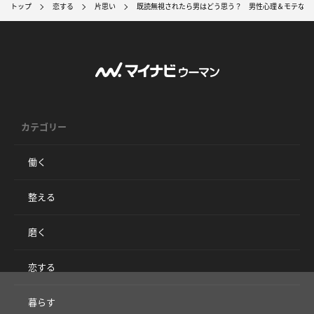
トップ
恋する
片思い
既読無視されたら男はどう思う？ 男性心理＆モテない
カテゴリー
働く
整える
磨く
恋する
暮らす