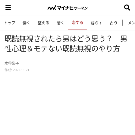
恋する
トップ
働く
整える
磨く
暮らす
占う
メ
既読無視されたら男はどう思う？ 男
性心理＆モテない既読無視のやり方
木谷梨子
作成: 2022.11.21