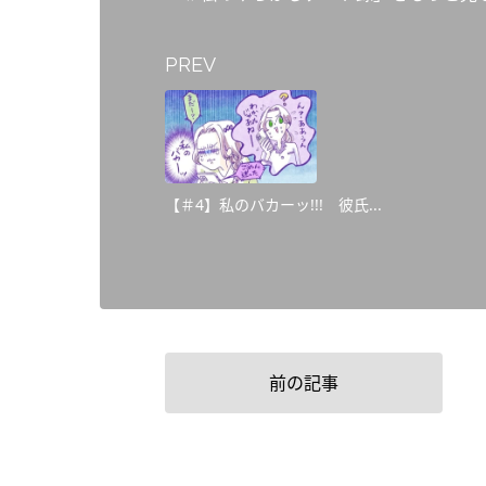
PREV
【＃4】私のバカーッ!!! 彼氏...
前の記事