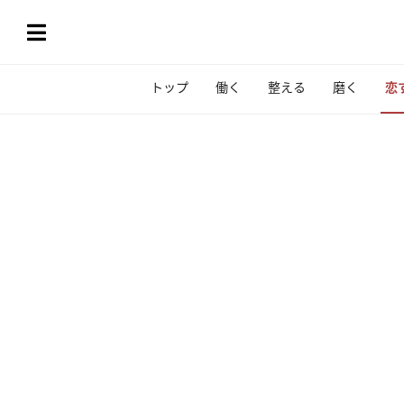
トップ
働く
整える
磨く
恋