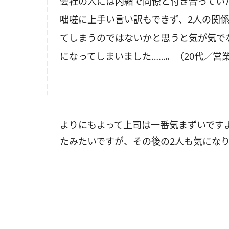
会社の人には内緒で同僚と付き合ってい
咄嗟に上手い言い訳もできず、
2
人の関
てしまうのではないかと思うと気が気で
になってしまいました
……
。（
20
代／営
よりにもよって上司は一番気まずいです
たみたいですが、その後の2人も気にな