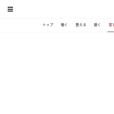
トップ
働く
整える
磨く
恋