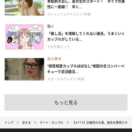
本能剥き出し、夏の恋がスタート！ タイプの異
性に一直線♡ 早く...
＃シャッフルアイランド7考察
働く
「推し活」を理解してくれない彼氏。うまくいく
カップルがしている...
＃お仕事ハック
エンタメ
“相思相愛カップルほぼなし”地獄の合コンバーベ
キューで泥沼婚活...
＃ガールオアレディ3考察
もっと見る
トップ
恋する
デート・カップル
【＃111】計画性が大事。彼氏を驚愕させた