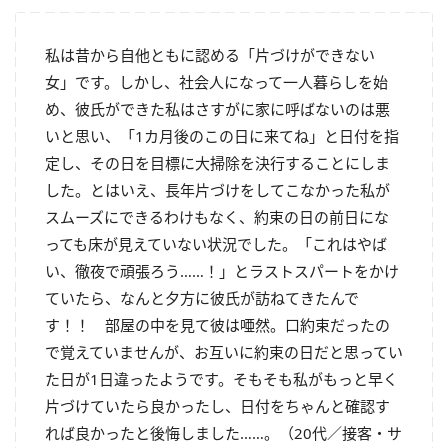
私は昔から自他ともに認める「片づけができない
女」です。しかし、社会人になって一人暮らしを始
め、彼氏ができた私はさすがに家に呼ばないのは悪
いと思い、「
1
カ月後のこの日に来てね」と日付を指
定し、その日を目標に大掃除を決行することにしま
した。とはいえ、長年片づけをしてこなかった私が
スムーズにできるわけもなく、約束の日の前日にな
っても床が見えていない状況でした。「これはやば
い、徹夜で頑張ろう……！」とラストスパートをかけ
ていたら、なんと夕方に彼氏が訪ねてきたんで
す！！ 部屋の中を見て彼は唖然。口約束だったの
で覚えていませんが、お互いに約束の日だと思ってい
た日が
1
日違ったようです。そもそも私がもっと早く
片づけていたら良かったし、日付をちゃんと確認す
れば良かったと後悔しました……。（
20
代／接客・サ