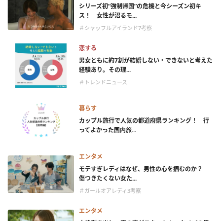
シリーズ初“強制帰国”の危機と今シーズン初キ
ス！ 女性が沼るモ...
＃シャッフルアイランド7考察
恋する
男女ともに約7割が結婚しない・できないと考えた
経験あり。その理...
＃トレンドニュース
暮らす
カップル旅行で人気の都道府県ランキング！ 行
ってよかった国内旅...
エンタメ
モテすぎレディはなぜ、男性の心を掴むのか？
傷つきたくない女た...
＃ガールオアレディ3考察
エンタメ