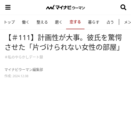
恋する
トップ
働く
整える
磨く
暮らす
占う
メ
【＃111】計画性が大事。彼氏を驚愕
させた「片づけられない女性の部屋」
＃私のやらかしデート録
マイナビウーマン編集部
作成: 2024.12.08