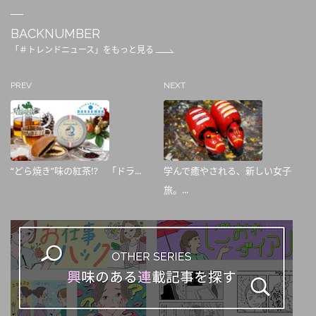
BACKNUMBER
「＃トレンドニュース」をもっと見る
PREV
NEXT
“どら焼き”味の紅茶!? 「ドラ...
学んで癒やされる、新しい女子
旅。...