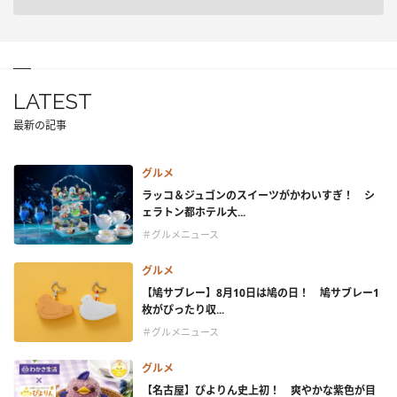
LATEST
最新の記事
グルメ
ラッコ＆ジュゴンのスイーツがかわいすぎ！ シ
ェラトン都ホテル大...
＃グルメニュース
グルメ
【鳩サブレー】8月10日は鳩の日！ 鳩サブレー1
枚がぴったり収...
＃グルメニュース
グルメ
【名古屋】ぴよりん史上初！ 爽やかな紫色が目