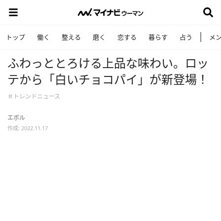
トップ
働く
整える
磨く
恋する
暮らす
占う
メ
ふわっととろける上品な味わい。ロッ
テから「白いチョコパイ」が新登場！
＃トレンドニュース
エボル
作成: 2022.11.17