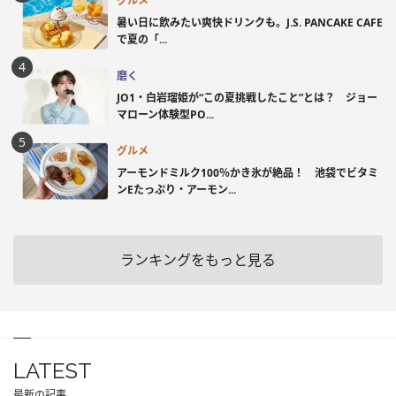
グルメ
暑い日に飲みたい爽快ドリンクも。J.S. PANCAKE CAFE
で夏の「...
磨く
JO1・白岩瑠姫が“この夏挑戦したこと”とは？ ジョー
マローン体験型PO...
グルメ
アーモンドミルク100％かき氷が絶品！ 池袋でビタミ
ンEたっぷり・アーモン...
ランキングをもっと見る
LATEST
最新の記事