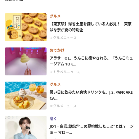
グルメ
【東京駅】帰省土産を探している人必見！ 東京
ばな奈が夏の特別企...
＃グルメニュース
おでかけ
アラサーOL、うんこに癒やされる。『うんこミュ
ージアム YOK...
＃トラベルニュース
グルメ
暑い日に飲みたい爽快ドリンクも。J.S. PANCAKE
CA...
＃グルメニュース
磨く
JO1・白岩瑠姫が“この夏挑戦したこと”とは？ ジ
ョー マロー...