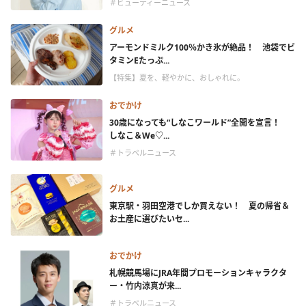
＃ビューティーニュース
グルメ
アーモンドミルク100％かき氷が絶品！ 池袋でビ
タミンEたっぷ...
【特集】夏を、軽やかに、おしゃれに。
おでかけ
30歳になっても“しなこワールド”全開を宣言！
しなこ＆We♡...
＃トラベルニュース
グルメ
東京駅・羽田空港でしか買えない！ 夏の帰省＆
お土産に選びたいセ...
おでかけ
札幌競馬場にJRA年間プロモーションキャラクタ
ー・竹内涼真が来...
＃トラベルニュース