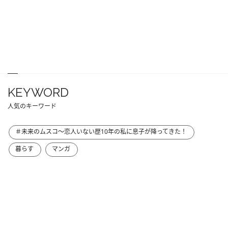
KEYWORD
人気のキーワード
＃未来のムスコ～恋人いない歴10年の私に息子が降ってきた！
暮らす
マンガ