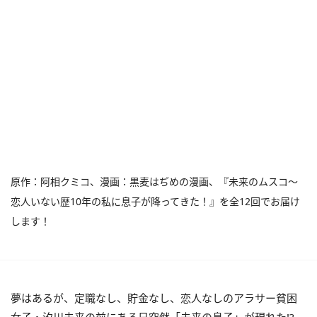
原作：阿相クミコ、漫画：黒麦はぢめの漫画、『未来のムスコ～
恋人いない歴10年の私に息子が降ってきた！』を全12回でお届け
します！
夢はあるが、定職なし、貯金なし、恋人なしのアラサー貧困