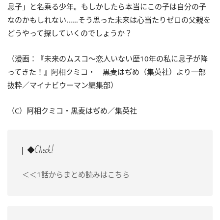
息子」と名乗る少年。もしかしたら本当にこの子は自分の子
なのかもしれない……そう思った未来は心当たりゼロの父親を
どうやって探していくのでしょうか？
（漫画：『
未来のムスコ～恋人いない歴10年の私に息子が降
ってきた！
』阿相クミコ・ 黒麦はぢめ（集英社）より一部
抜粋／マイナビウーマン編集部）
（C）阿相クミコ・黒麦はぢめ／集英社
◆Check!
＜＜1話からまとめ読みはこちら