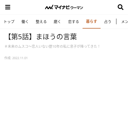
暮らす
トップ
働く
整える
磨く
恋する
占う
メ
【第5話】まほうの言葉
＃未来のムスコ～恋人いない歴10年の私に息子が降ってきた！
作成: 2022.11.01