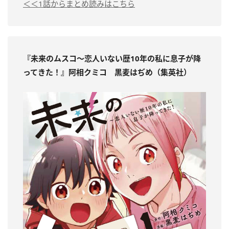
＜＜1話からまとめ読みはこちら
『
未来のムスコ～恋人いない歴10年の私に息子が降
ってきた！
』阿相クミコ 黒麦はぢめ（集英社）