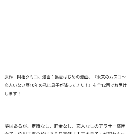
原作：阿相クミコ、漫画：黒麦はぢめの漫画、『未来のムスコ～
恋人いない歴10年の私に息子が降ってきた！』を全12回でお届け
します！
夢はあるが、定職なし、貯金なし、恋人なしのアラサー貧困