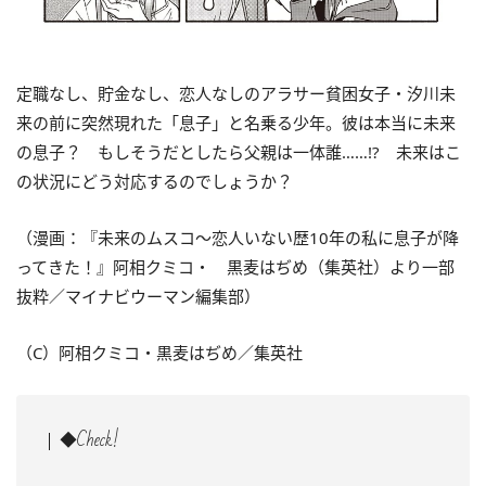
定職なし、貯金なし、恋人なしのアラサー貧困女子・汐川未
来の前に突然現れた「息子」と名乗る少年。
彼は本当に未来
の息子？ もしそうだとしたら父親は一体誰……!? 未来はこ
の状況にどう対応するのでしょうか？
（漫画：『
未来のムスコ～恋人いない歴10年の私に息子が降
ってきた！
』阿相クミコ・ 黒麦はぢめ（集英社）より一部
抜粋／マイナビウーマン編集部）
（C）阿相クミコ・黒麦はぢめ／集英社
◆Check!