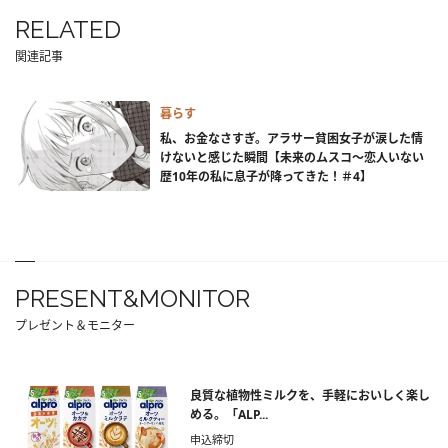
RELATED
関連記事
暮らす
私、お金なさすぎ。アラサー貧困女子が涙した情
けないと感じた瞬間【未来のムスコ～恋人いない
歴10年の私に息子が降ってきた！＃4】
PRESENT&MONITOR
プレゼント＆モニター
良質な植物性ミルクを、手軽においしく楽し
める。「ALP...
申込締切