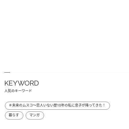
KEYWORD
人気のキーワード
＃未来のムスコ～恋人いない歴10年の私に息子が降ってきた！
暮らす
マンガ