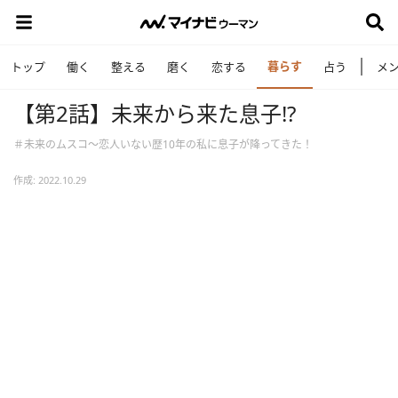
暮らす
トップ
働く
整える
磨く
恋する
占う
メ
【第2話】未来から来た息子!?
＃未来のムスコ～恋人いない歴10年の私に息子が降ってきた！
作成: 2022.10.29