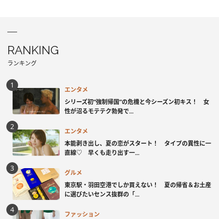
RANKING
ランキング
エンタメ
シリーズ初“強制帰国”の危機と今シーズン初キス！ 女
性が沼るモテテク勃発で...
エンタメ
本能剥き出し、夏の恋がスタート！ タイプの異性に一
直線♡ 早くも走り出す一...
グルメ
東京駅・羽田空港でしか買えない！ 夏の帰省＆お土産
に選びたいセンス抜群の「...
ファッション