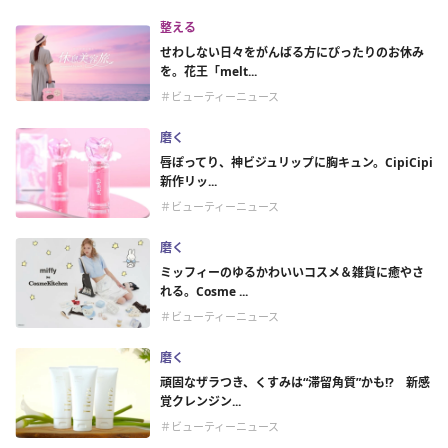
整える
せわしない日々をがんばる方にぴったりのお休み
を。花王「melt...
＃ビューティーニュース
磨く
唇ぽってり、神ビジュリップに胸キュン。CipiCipi
新作リッ...
＃ビューティーニュース
磨く
ミッフィーのゆるかわいいコスメ＆雑貨に癒やさ
れる。Cosme ...
＃ビューティーニュース
磨く
頑固なザラつき、くすみは“滞留角質”かも!? 新感
覚クレンジン...
＃ビューティーニュース