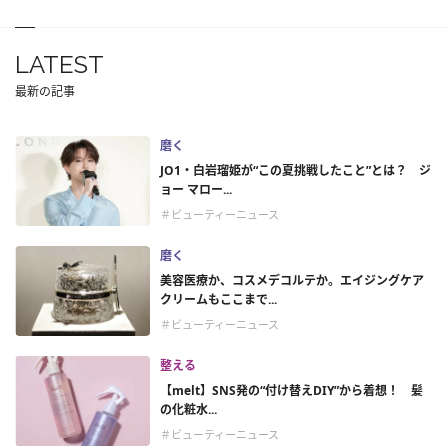
LATEST
最新の記事
磨く
JO1・白岩瑠姫が“この夏挑戦したこと”とは？ ジ
ョー マロー...
＃ビューティーニュース
磨く
美容医療か、コスメデコルテか。エイジングケア
クリームもここまで...
＃ビューティーニュース
整える
【melt】SNS発の“付け替えDIY”から着想！ 髪
の化粧水...
＃ビューティーニュース