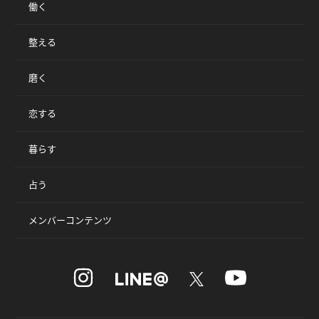
働く
整える
磨く
恋する
暮らす
占う
メンバーコンテンツ