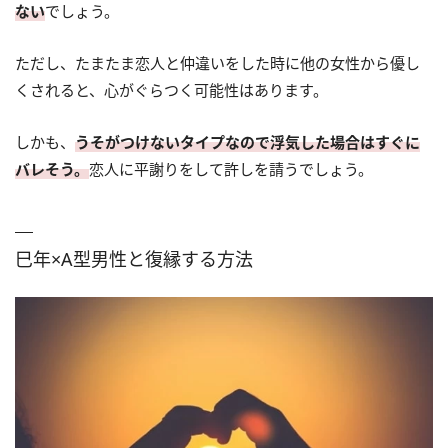
ない
でしょう。
ただし、たまたま恋人と仲違いをした時に他の女性から優し
くされると、心がぐらつく可能性はあります。
しかも、
うそがつけないタイプなので浮気した場合はすぐに
バレそう。
恋人に平謝りをして許しを請うでしょう。
巳年×A型男性と復縁する方法