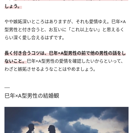
しょう。
やや嫉妬深いところはありますが、それも愛情ゆえ。巳年×A
型男性と付き合うと、お互いに「これ以上ない」と思えるく
らい深く愛し合えるはずです。
長く付き合うコツは、巳年×A型男性の前で他の男性の話をし
ないこと。
巳年×A型男性の愛情を確認したいからといって、
わざと嫉妬させるようなことはやめましょう。
巳年×A型男性の結婚観