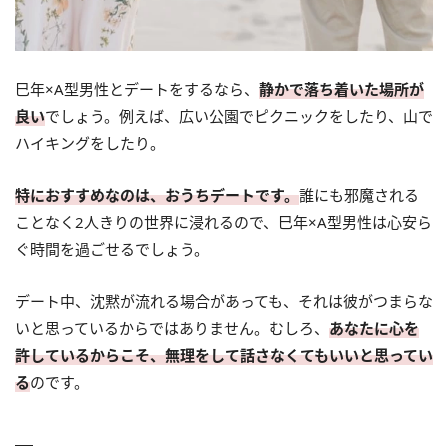
巳年×A型男性とデートをするなら、
静かで落ち着いた場所が
良い
でしょう。例えば、広い公園でピクニックをしたり、山で
ハイキングをしたり。
特におすすめなのは、おうちデートです。
誰にも邪魔される
ことなく2人きりの世界に浸れるので、巳年×A型男性は心安ら
ぐ時間を過ごせるでしょう。
デート中、沈黙が流れる場合があっても、それは彼がつまらな
いと思っているからではありません。むしろ、
あなたに心を
許しているからこそ、無理をして話さなくてもいいと思ってい
る
のです。