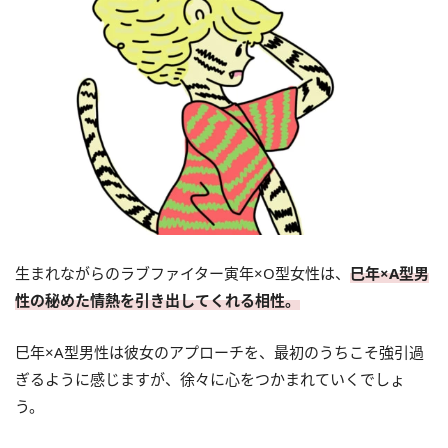
生まれながらのラブファイター寅年×O型女性は、
巳年×A型男
性の秘めた情熱を引き出してくれる相性。
巳年×A型男性は彼女のアプローチを、最初のうちこそ強引過
ぎるように感じますが、徐々に心をつかまれていくでしょ
う。