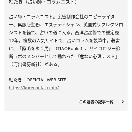
紅たき（占い師・コラムニスト）
占い師・コラムニスト。広告制作会社のコピーライタ
ー、呉服店勤務、エステティシャン、英国式リフレクソロ
ジストを経て、占いの道に入る。西洋占星術での鑑定歴
12年。複数の人気サイトで、占いコラムを執筆中。著書
に、『陰毛をぬく男』（TIAOBooks）、
サイコロジー診
断ラボのメンバーとして携わった『
危ない心理テスト』
（河出書房新社）がある。
紅たき OFFICIAL WEB SITE
https://kurenai-taki.info/
この著者の記事一覧