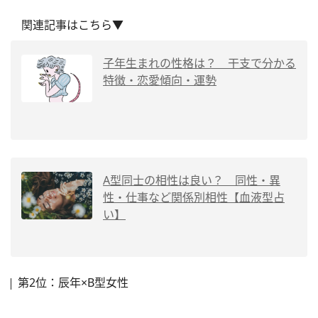
関連記事はこちら▼
子年生まれの性格は？ 干支で分かる
特徴・恋愛傾向・運勢
A型同士の相性は良い？ 同性・異
性・仕事など関係別相性【血液型占
い】
第2位：辰年×B型女性