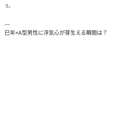
う。
巳年×A型男性に浮気心が芽生える瞬間は？