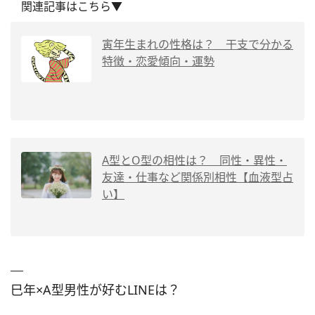
関連記事はこちら▼
寅年生まれの性格は？ 干支で分かる
特徴・恋愛傾向・運勢
A型とO型の相性は？ 同性・異性・
友達・仕事など関係別相性【血液型占
い】
巳年×A型男性が好むLINEは？