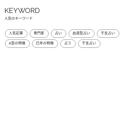
KEYWORD
人気のキーワード
人気記事
専門家
占い
血液型占い
干支占い
A型の特徴
巳年の特徴
占う
干支占い