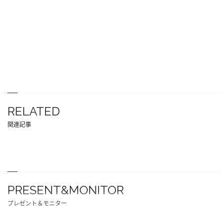
RELATED
関連記事
PRESENT&MONITOR
プレゼント＆モニター