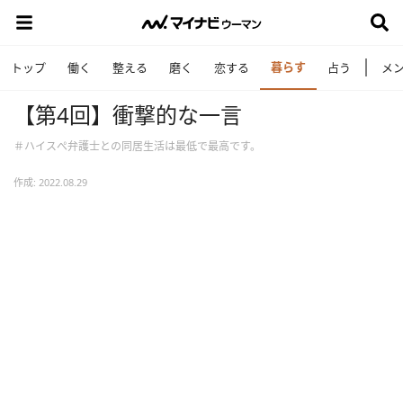
暮らす
トップ
働く
整える
磨く
恋する
占う
メ
【第4回】衝撃的な一言
＃ハイスぺ弁護士との同居生活は最低で最高です。
作成: 2022.08.29