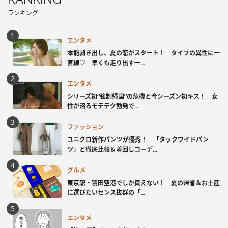
ランキング
エンタメ
本能剥き出し、夏の恋がスタート！ タイプの異性に一
直線♡ 早くも走り出す一...
エンタメ
シリーズ初“強制帰国”の危機と今シーズン初キス！ 女
性が沼るモテテク勃発で...
ファッション
ユニクロ新作パンツが優秀！ 「タックワイドパン
ツ」と徹底比較＆着回しコーデ...
グルメ
東京駅・羽田空港でしか買えない！ 夏の帰省＆お土産
に選びたいセンス抜群の「...
エンタメ