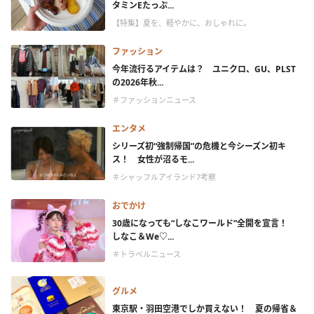
タミンEたっぷ...
【特集】夏を、軽やかに、おしゃれに。
ファッション
今年流行るアイテムは？ ユニクロ、GU、PLST
の2026年秋...
＃ファッションニュース
エンタメ
シリーズ初“強制帰国”の危機と今シーズン初キ
ス！ 女性が沼るモ...
＃シャッフルアイランド7考察
おでかけ
30歳になっても“しなこワールド”全開を宣言！
しなこ＆We♡...
＃トラベルニュース
グルメ
東京駅・羽田空港でしか買えない！ 夏の帰省＆