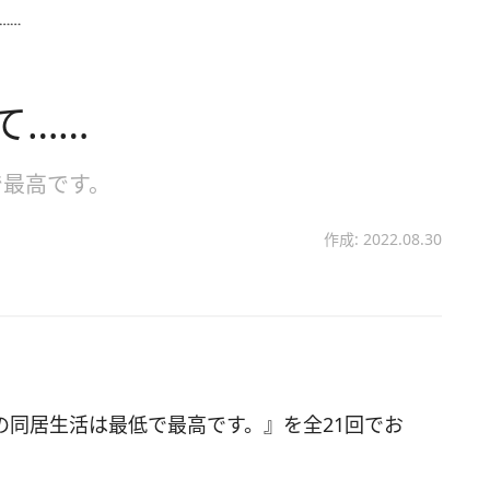
……
て……
で最高です。
作成: 2022.08.30
の同居生活は最低で最高です。』を全21回でお