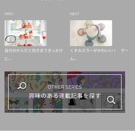
PREV
NEXT
自分のからだと向き合うきっかけ
くすみカラーがかわいい！ ゲー
に...
ム...