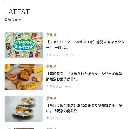
LATEST
最新の記事
グルメ
【ファミリーマート×サンリオ】総勢26キャラクタ
ー!! 一度は...
＃トレンドニュース
グルメ
【無印良品】「ほめられかぼちゃ」シリーズの季
節限定お菓子が全1...
＃グルメニュース
グルメ
【阪急うめだ本店】お盆の集まりや帰省の手土産
に。「阪急の夏みや...
＃グルメニュース