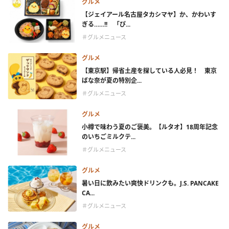
グルメ
【ジェイアール名古屋タカシマヤ】か、かわいす
ぎる……!! 「ぴ...
＃グルメニュース
グルメ
【東京駅】帰省土産を探している人必見！ 東京
ばな奈が夏の特別企...
＃グルメニュース
グルメ
小樽で味わう夏のご褒美。【ルタオ】18周年記念
のいちごミルクテ...
＃グルメニュース
グルメ
暑い日に飲みたい爽快ドリンクも。J.S. PANCAKE
CA...
＃グルメニュース
グルメ