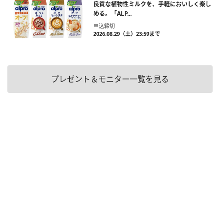
良質な植物性ミルクを、手軽においしく楽し
める。「ALP...
申込締切
2026.08.29（土）23:59まで
プレゼント＆モニター一覧を見る