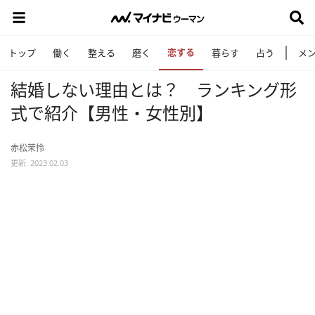
恋する
トップ
働く
整える
磨く
暮らす
占う
メ
結婚しない理由とは？ ランキング形
式で紹介【男性・女性別】
赤松茉怜
更新: 2023.02.03