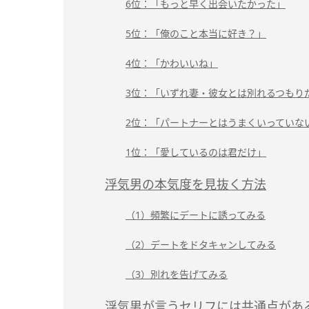
6位：「もっと早く出会いたかった」
5位：「俺のこと本当に好き？」
4位：「かわいいね」
3位：「いずれ妻・彼女とは別れるつもり
2位：「パートナーとはうまくいっていな
1位：「愛しているのは君だけ」
浮気男の本気度を見抜く方法
（1）頻繁にデートに誘ってみる
（2）デートをドタキャンしてみる
（3）別れを告げてみる
浮気男が言うセリフには共通点があ