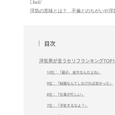
Check!
浮気の意味とは？ 不倫とのちがいや浮
目次
浮気男が言うセリフランキングTOP1
10位：「最近、金欠なんだよね」
9位：「結婚なんてしなければ良かった」
8位：「仕事が忙しい」
7位：「浮気するなよ？」