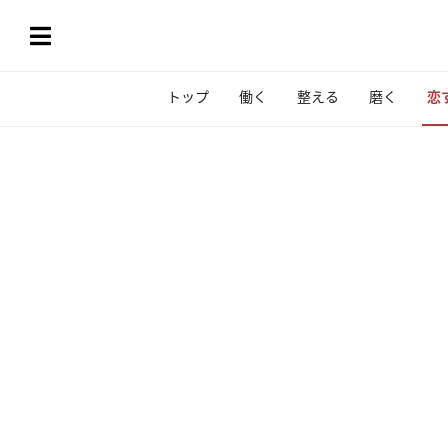
トップ
働く
整える
磨く
恋