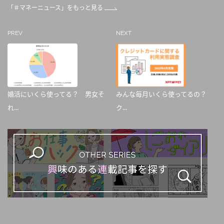
「＃マネーニュース」をもっと見る
PREV
NEXT
婚活にいくら使ってる？ 男女そ
みんな毎月いくら使ってるの？
れ...
ク...