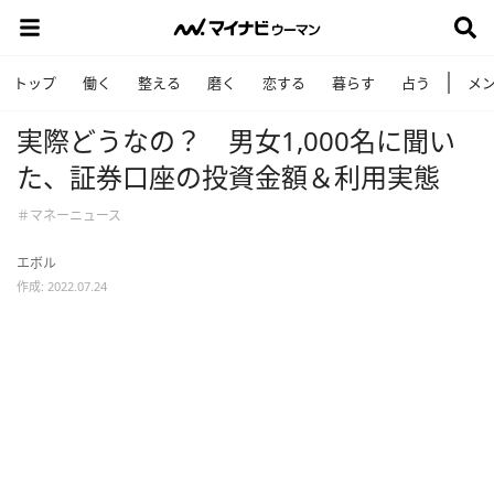
トップ
働く
整える
磨く
恋する
暮らす
占う
メ
実際どうなの？ 男女1,000名に聞い
た、証券口座の投資金額＆利用実態
＃マネーニュース
エボル
作成: 2022.07.24