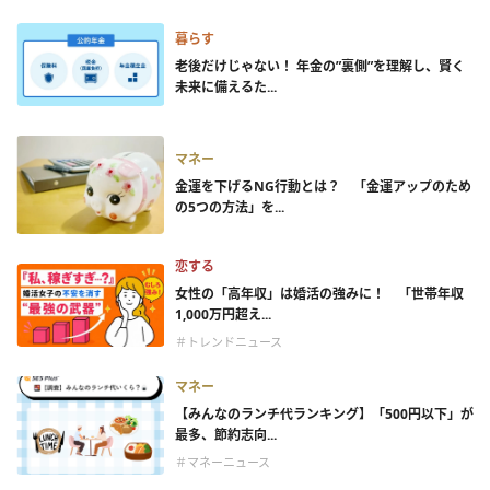
暮らす
老後だけじゃない！ 年金の”裏側”を理解し、賢く
未来に備えるた...
マネー
金運を下げるNG行動とは？ 「金運アップのため
の5つの方法」を...
恋する
女性の「高年収」は婚活の強みに！ 「世帯年収
1,000万円超え...
＃トレンドニュース
マネー
【みんなのランチ代ランキング】「500円以下」が
最多、節約志向...
＃マネーニュース