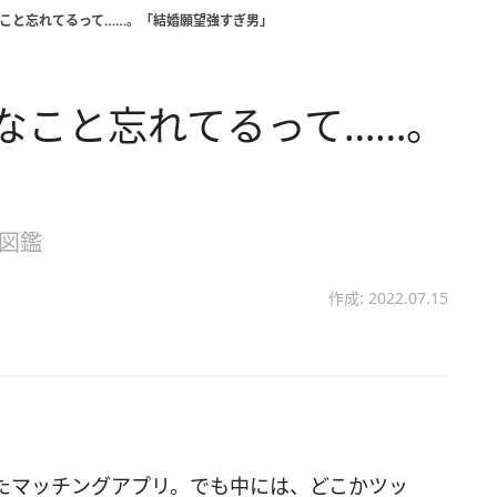
なこと忘れてるって……。「結婚願望強すぎ男」
なこと忘れてるって……。
」
性図鑑
作成: 2022.07.15
たマッチングアプリ。でも中には、どこかツッ