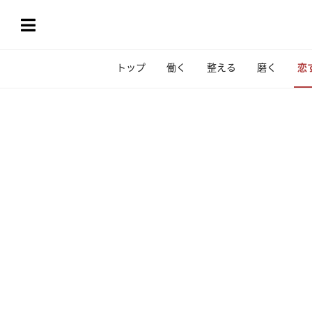
トップ
働く
整える
磨く
恋