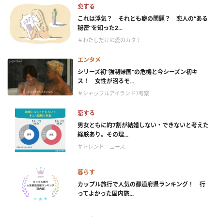
恋する
これは浮気？ それとも癖の問題？ 恋人の“ある
秘密”を知った2...
＃わたしだけの愛のカタチ
エンタメ
シリーズ初“強制帰国”の危機と今シーズン初キ
ス！ 女性が沼るモ...
＃シャッフルアイランド7考察
恋する
男女ともに約7割が結婚しない・できないと考えた
経験あり。その理...
＃トレンドニュース
暮らす
カップル旅行で人気の都道府県ランキング！ 行
ってよかった国内旅...