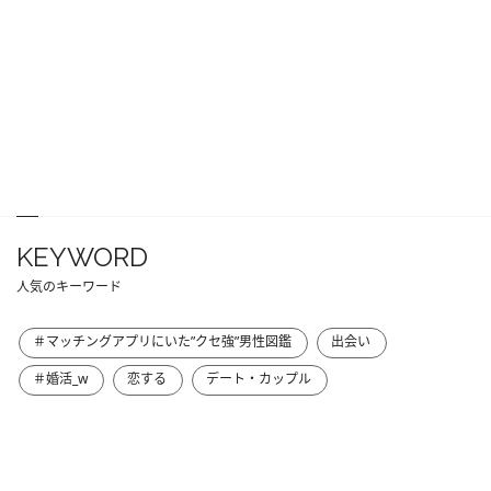
KEYWORD
人気のキーワード
＃マッチングアプリにいた”クセ強”男性図鑑
出会い
＃婚活_w
恋する
デート・カップル