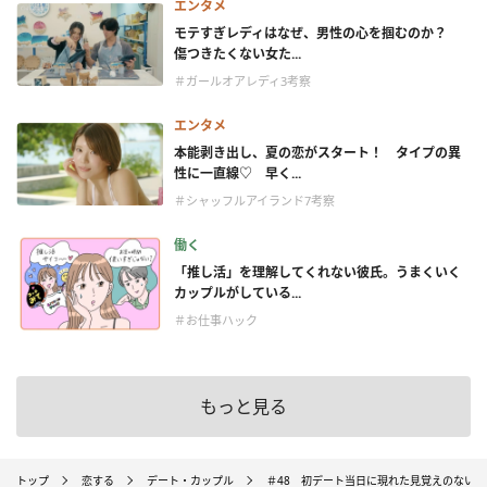
エンタメ
モテすぎレディはなぜ、男性の心を掴むのか？
傷つきたくない女た...
＃ガールオアレディ3考察
エンタメ
本能剥き出し、夏の恋がスタート！ タイプの異
性に一直線♡ 早く...
＃シャッフルアイランド7考察
働く
「推し活」を理解してくれない彼氏。うまくいく
カップルがしている...
＃お仕事ハック
もっと見る
トップ
恋する
デート・カップル
＃48 初デート当日に現れた見覚えのない