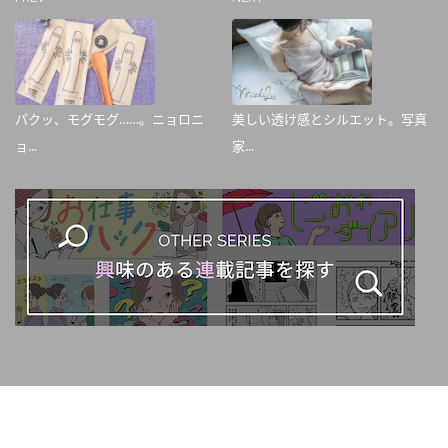
パクッ、モグモグ……。ニョロニ
美しい透け感とシルエット。写真
ョ...
家...