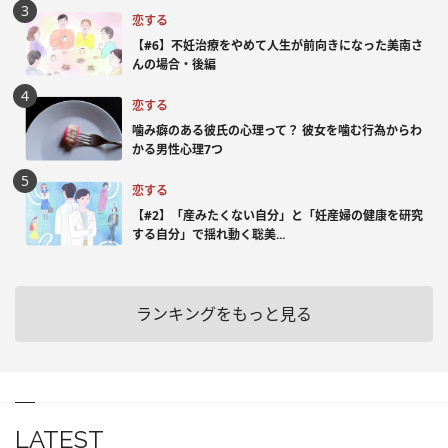
恋する
【#6】不妊治療をやめて人生が前向きになった美南さ
んの場合・後編
恋する
噛み癖のある彼氏の心理って？ 彼女を噛む行為からわ
かる男性心理7つ
恋する
【#2】「産みたくない自分」と「妊産婦の健康を研究
する自分」で揺れ動く聡美...
ランキングをもっと見る
LATEST