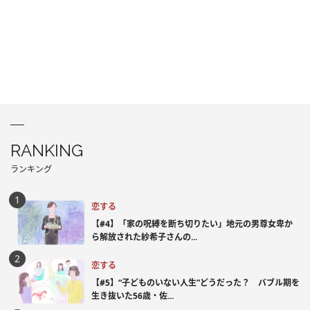
RANKING
ランキング
恋する
【#4】「家の呪縛を断ち切りたい」地元の男尊女卑か
ら解放された紗希子さんの...
恋する
【#5】“子どものいない人生”どうだった？ バブル期を
生き抜いた56歳・佐...