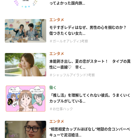
ってよかった国内旅...
エンタメ
モテすぎレディはなぜ、男性の心を掴むのか？
傷つきたくない女た...
＃ガールオアレディ3考察
エンタメ
本能剥き出し、夏の恋がスタート！ タイプの異
性に一直線♡ 早く...
＃シャッフルアイランド7考察
働く
「推し活」を理解してくれない彼氏。うまくいく
カップルがしている...
＃お仕事ハック
エンタメ
“相思相愛カップルほぼなし”地獄の合コンバーベ
キューで泥沼婚活...