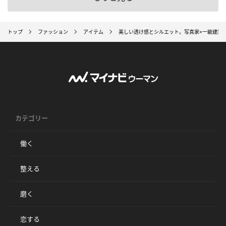
トップ
ファッション
アイテム
美しい透け感とシルエット。写真家×⼀級建築
カテゴリー
働く
整える
磨く
恋する