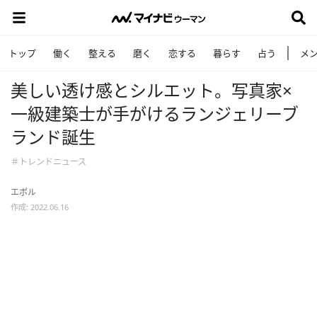
トップ
働く
整える
磨く
恋する
暮らす
占う
メ
美しい透け感とシルエット。写真家×
⼀級建築⼠が手がけるランジェリーブ
ランド誕生
＃トレンドニュース
エボル
作成: 2022.06.16