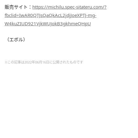
販売サイト：
https://michilu.spec-sitateru.com/?
fbclid=IwAR0QTJsQaQkAcL2jdjJoeXPTJ-mg-
W4kuZIUD921VjkWUJokB3gkhmeQHpU
（エボル）
※この記事は2022年06月16日に公開されたものです