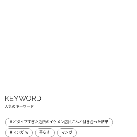
KEYWORD
人気のキーワード
＃どタイプすぎた近所のイケメン店員さんと付き合った結果
＃マンガ_w
暮らす
マンガ