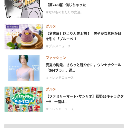
【第748話】信じちゃった
＃ないものねだりの女達。
グルメ
【名古屋】ぴよりん史上初！ 爽やかな紫色が目
を引く「ブルーベリ...
＃グルメニュース
ファッション
真夏の胸元、さらっと軽やかに。ウンナナクール
「364ブラ」、通...
＃トレンドニュース
グルメ
【ファミリーマート×サンリオ】総勢26キャラクタ
ー!! 一度は...
＃トレンドニュース