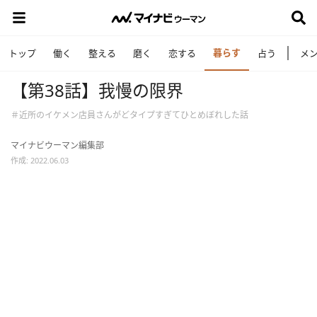
暮らす
トップ
働く
整える
磨く
恋する
占う
メ
【第38話】我慢の限界
＃近所のイケメン店員さんがどタイプすぎてひとめぼれした話
マイナビウーマン編集部
作成: 2022.06.03