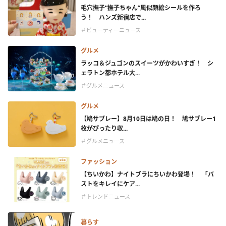
毛穴撫子“撫子ちゃん”風似顔絵シールを作ろ
う！ ハンズ新宿店で...
＃ビューティーニュース
グルメ
ラッコ＆ジュゴンのスイーツがかわいすぎ！ シ
ェラトン都ホテル大...
＃グルメニュース
グルメ
【鳩サブレー】8月10日は鳩の日！ 鳩サブレー1
枚がぴったり収...
＃グルメニュース
ファッション
【ちいかわ】ナイトブラにちいかわ登場！ 「バ
ストをキレイにケア...
＃トレンドニュース
暮らす