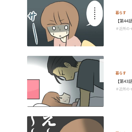
暮らす
【第44
＃近所の
暮らす
【第43
＃近所の