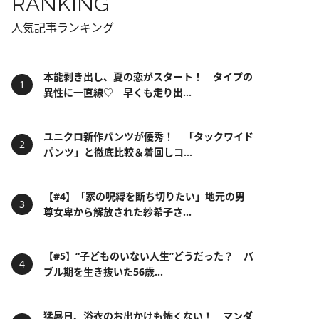
RANKING
人気記事ランキング
本能剥き出し、夏の恋がスタート！ タイプの
異性に一直線♡ 早くも走り出...
ユニクロ新作パンツが優秀！ 「タックワイド
パンツ」と徹底比較＆着回しコ...
【#4】「家の呪縛を断ち切りたい」地元の男
尊女卑から解放された紗希子さ...
【#5】“子どものいない人生”どうだった？ バ
ブル期を生き抜いた56歳...
猛暑日、浴衣のお出かけも怖くない！ マンダ