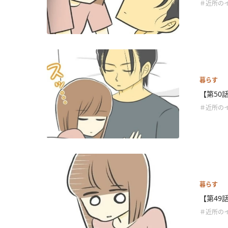
＃近所の
暮らす
【第50
＃近所の
暮らす
【第49
＃近所の