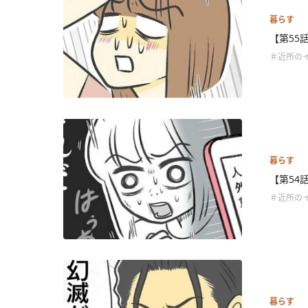
暮らす
【第55
＃近所の
暮らす
【第54
＃近所の
暮らす