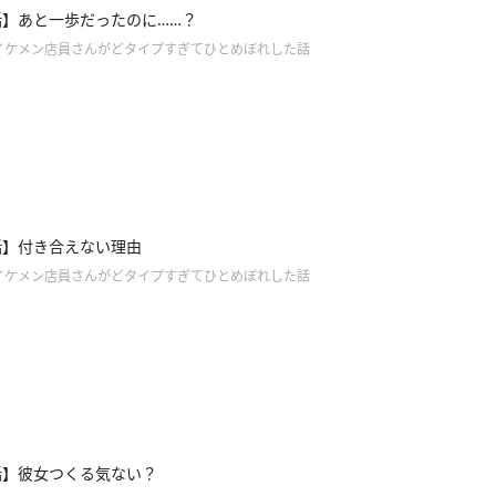
話】あと一歩だったのに……？
イケメン店員さんがどタイプすぎてひとめぼれした話
話】付き合えない理由
イケメン店員さんがどタイプすぎてひとめぼれした話
話】彼女つくる気ない？