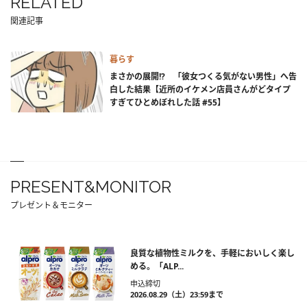
RELATED
関連記事
暮らす
まさかの展開!? 「彼女つくる気がない男性」へ告
白した結果【近所のイケメン店員さんがどタイプ
すぎてひとめぼれした話 #55】
PRESENT&MONITOR
プレゼント＆モニター
良質な植物性ミルクを、手軽においしく楽し
める。「ALP...
申込締切
2026.08.29（土）23:59まで