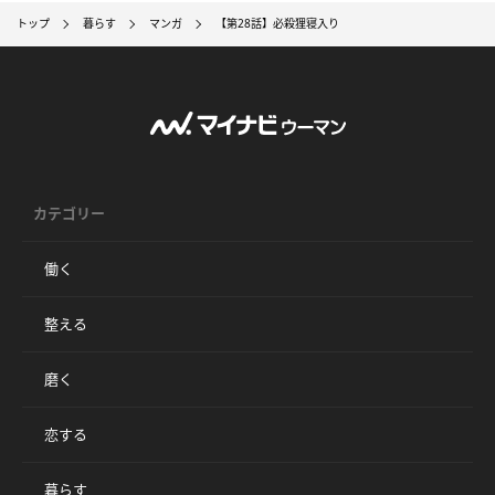
トップ
暮らす
マンガ
【第28話】必殺狸寝入り
カテゴリー
働く
整える
磨く
恋する
暮らす