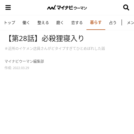
暮らす
トップ
働く
整える
磨く
恋する
占う
メ
【第28話】必殺狸寝入り
＃近所のイケメン店員さんがどタイプすぎてひとめぼれした話
マイナビウーマン編集部
作成: 2022.03.29