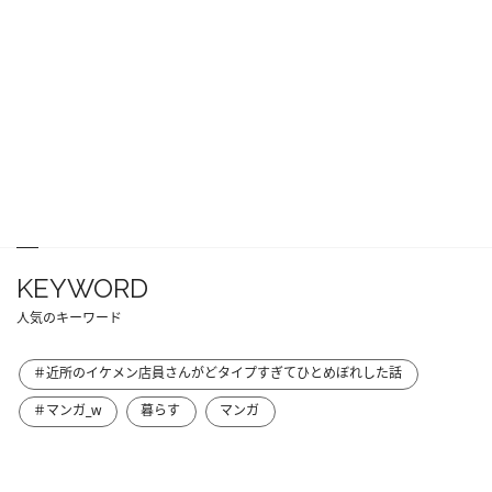
KEYWORD
人気のキーワード
＃近所のイケメン店員さんがどタイプすぎてひとめぼれした話
＃マンガ_w
暮らす
マンガ