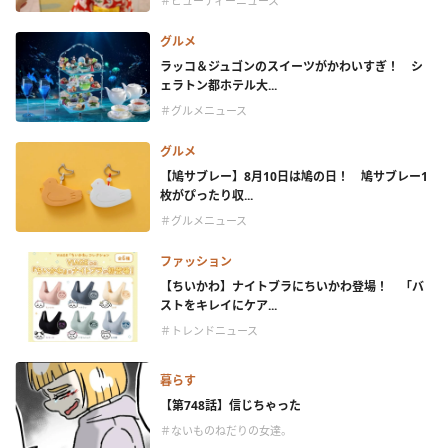
＃ビューティーニュース
グルメ
ラッコ＆ジュゴンのスイーツがかわいすぎ！ シ
ェラトン都ホテル大...
＃グルメニュース
グルメ
【鳩サブレー】8月10日は鳩の日！ 鳩サブレー1
枚がぴったり収...
＃グルメニュース
ファッション
【ちいかわ】ナイトブラにちいかわ登場！ 「バ
ストをキレイにケア...
＃トレンドニュース
暮らす
【第748話】信じちゃった
＃ないものねだりの女達。