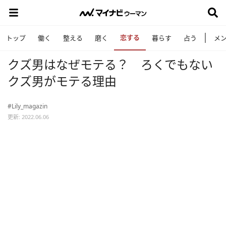
恋する
トップ
働く
整える
磨く
暮らす
占う
メ
クズ男はなぜモテる？ ろくでもない
クズ男がモテる理由
#Lily_magazin
更新: 2022.06.06