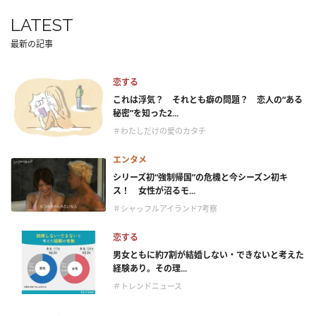
LATEST
最新の記事
恋する
これは浮気？ それとも癖の問題？ 恋人の“ある
秘密”を知った2...
＃わたしだけの愛のカタチ
エンタメ
シリーズ初“強制帰国”の危機と今シーズン初キ
ス！ 女性が沼るモ...
＃シャッフルアイランド7考察
恋する
男女ともに約7割が結婚しない・できないと考えた
経験あり。その理...
＃トレンドニュース