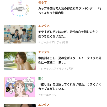
暮らす
カップル旅行で人気の都道府県ランキング！ 行
ってよかった国内旅...
エンタメ
モテすぎレディはなぜ、男性の心を掴むのか？
傷つきたくない女た...
＃ガールオアレディ3考察
エンタメ
本能剥き出し、夏の恋がスタート！ タイプの異
性に一直線♡ 早く...
＃シャッフルアイランド7考察
働く
「推し活」を理解してくれない彼氏。うまくいく
カップルがしている...
＃お仕事ハック
エンタメ