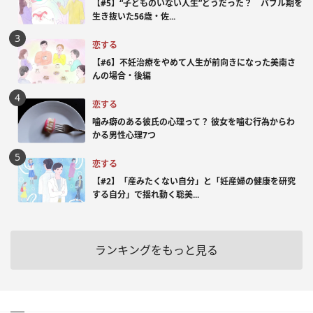
【#5】“子どものいない人生”どうだった？ バブル期を
生き抜いた56歳・佐...
恋する
【#6】不妊治療をやめて人生が前向きになった美南さ
んの場合・後編
恋する
噛み癖のある彼氏の心理って？ 彼女を噛む行為からわ
かる男性心理7つ
恋する
【#2】「産みたくない自分」と「妊産婦の健康を研究
する自分」で揺れ動く聡美...
ランキングをもっと見る