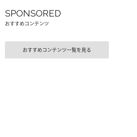
SPONSORED
おすすめコンテンツ
おすすめコンテンツ一覧を見る