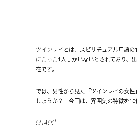
ツインレイとは、スピリチュアル用語の
にたった1人しかいないとされており、
在です。
では、男性から見た「ツインレイの女性
しょうか？ 今回は、雰囲気の特徴を10
CHACK!